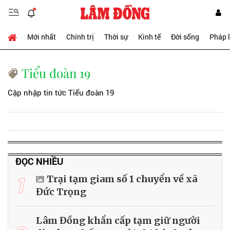
Mới nhất
Chính trị
Thời sự
Kinh tế
Đời sống
Pháp 
Tiểu đoàn 19
Cập nhập tin tức Tiểu đoàn 19
ĐỌC NHIỀU
1
Trại tạm giam số 1 chuyển về xã
Đức Trọng
Lâm Đồng khẩn cấp tạm giữ người