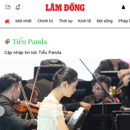
Mới nhất
Chính trị
Thời sự
Kinh tế
Đời sống
Pháp 
Tiểu Panda
Cập nhập tin tức Tiểu Panda