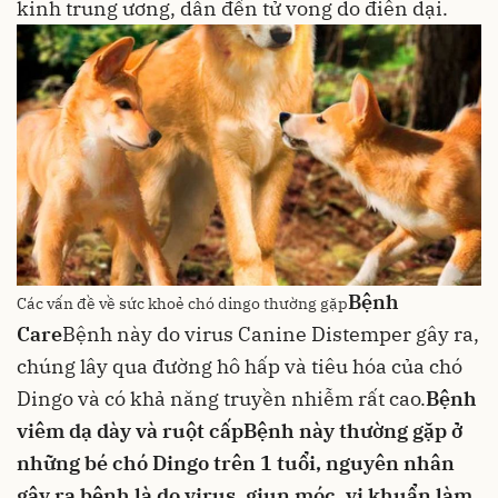
kinh trung ương, dẫn đến tử vong do điên dại.
Bệnh
Các vấn đề về sức khoẻ chó dingo thường gặp
Care
Bệnh này do virus Canine Distemper gây ra,
chúng lây qua đường hô hấp và tiêu hóa của chó
Dingo và có khả năng truyền nhiễm rất cao.
Bệnh
viêm dạ dày và ruột cấp
Bệnh này thường gặp ở
những bé chó Dingo trên 1 tuổi, nguyên nhân
gây ra bệnh là do virus, giun móc, vi khuẩn làm