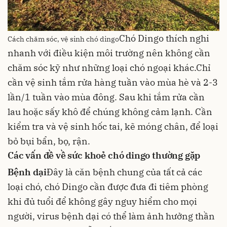
Chó Dingo thích nghi
Cách chăm sóc, vệ sinh chó dingo
nhanh với điều kiện môi trường nên không cần
chăm sóc kỹ như những loại chó ngoại khác.Chỉ
cần vệ sinh tắm rửa hàng tuần vào mùa hè và 2-3
lần/1 tuần vào mùa đông. Sau khi tắm rửa cần
lau hoặc sấy khô để chúng không cảm lạnh. Cần
kiểm tra và vệ sinh hốc tai, kẽ móng chân, để loại
bỏ bụi bẩn, bọ, rận.
Các vấn đề về sức khoẻ chó dingo thường gặp
Bệnh dại
Đây là căn bệnh chung của tất cả các
loại chó, chó Dingo cần được đưa đi tiêm phòng
khi đủ tuổi để không gây nguy hiểm cho mọi
người, virus bệnh dại có thể làm ảnh hưởng thần