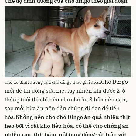
Chế độ dinh dưỡng của chó dingo theo giai đoạn
Chó Dingo
Chế độ dinh dưỡng của chó dingo theo giai đoạn
mới đẻ thì uống sữa mẹ, tuy nhiên khi được 2-6
tháng tuổi thì chỉ nên cho chó ăn 3 bữa đều đặn,
sau mỗi bữa ăn nên dẫn chúng đi dạo để tiêu
hóa.
Không nên cho chó Dingo ăn quá nhiều
thịt
heo
bởi vì rất khó tiêu hóa, có thể cho chúng ăn
nhiều rau,
thịt băm
, nội tạng động vật trộn với