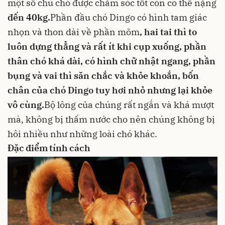
một số chú chó được chăm sóc tốt còn có thể nặng
đến 40kg.
Phần đầu chó Dingo có hình tam giác
nhọn và thon dài về phần mõm
, hai tai thì to
luôn dựng thẳng và rất ít khi cụp xuống, phần
thân chó khá dài, có hình chữ nhật ngang, phần
bụng và vai thì săn chắc và khỏe khoắn, bốn
chân của chó Dingo tuy hơi nhỏ nhưng lại khỏe
vô cùng.
Bộ lông của chúng rất ngắn và khá mượt
mà, không bị thấm nước cho nên chúng không bị
hôi nhiều như những loài chó khác.
Đặc điểm tính cách