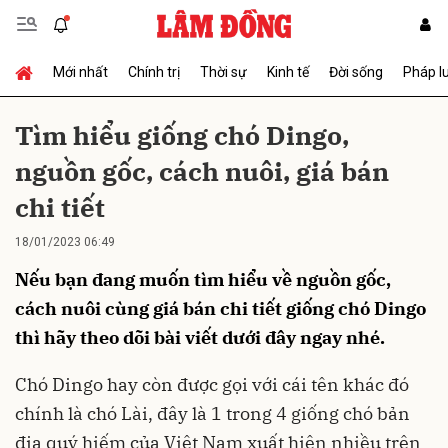
Mới nhất
Chính trị
Thời sự
Kinh tế
Đời sống
Pháp l
Gửi bình luận
Tìm hiểu giống chó Dingo,
nguồn gốc, cách nuôi, giá bán
chi tiết
18/01/2023 06:49
Nếu bạn đang muốn tìm hiểu về nguồn gốc,
Hủy
Gửi
cách nuôi cùng giá bán chi tiết giống chó Dingo
thì hãy theo dõi bài viết dưới đây ngay nhé.
Chó Dingo hay còn được gọi với cái tên khác đó
chính là chó Lài, đây là 1 trong 4 giống chó bản
địa quý hiếm của Việt Nam xuất hiện nhiều trên