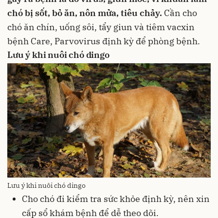
chó bị sốt, bỏ ăn, nôn mửa, tiêu chảy.
Cần cho
chó ăn chín, uống sôi, tẩy giun và tiêm vacxin
bệnh Care, Parvovirus định kỳ để phòng bệnh.
Lưu ý khi nuôi chó dingo
Lưu ý khi nuôi chó dingo
Cho chó đi kiểm tra sức khỏe định kỳ, nên xin
cấp sổ khám bệnh để dễ theo dõi.