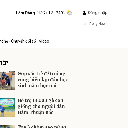
Đăng nhập
Lâm Đồng
24°C
/ 17 - 24°C
Lam Dong News
nghệ - Chuyển đổi số
Video
IẾP
Góp sức trẻ để trường
vùng biên kịp đón học
sinh năm học mới
ửi
Hỗ trợ 13.000 gà con
giống cho người dân
Hàm Thuận Bắc
Top 3 chòm sao nữ sở