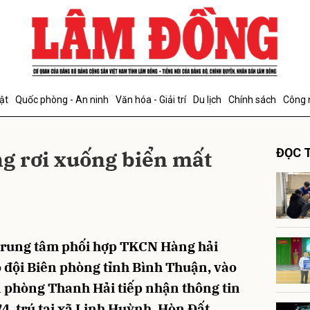
bình luận
ật
Quốc phòng - An ninh
Văn hóa - Giải trí
Du lịch
Chính sách
Công 
g rơi xuống biển mất
ĐỌC T
Hủy
G
Trung tâm phối hợp TKCN Hàng hải
ộ đội Biên phòng tỉnh Bình Thuận, vào
ên phòng Thanh Hải tiếp nhận thông tin
4, trú tại xã Linh Huỳnh, Hòn Đất,