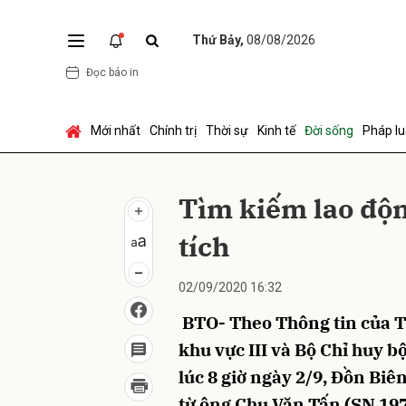
Thứ Bảy,
08/08/2026
Đọc báo in
Gửi 
Mới nhất
Chính trị
Thời sự
Kinh tế
Đời sống
Pháp lu
Tìm kiếm lao độn
tích
02/09/2020 16:32
BTO- Theo Thông tin của 
khu vực III và Bộ Chỉ huy b
lúc 8 giờ ngày 2/9, Đồn Bi
từ ông Chu Văn Tấn (SN 197