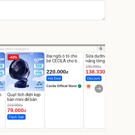
Unmute
Unmute
Unm
ADVERTISEMENT
Đai ngồi ô tô cho
Sữa dưỡng thể
Robot
-63%
-27%
bé CECILA cho bé
nâng tông tức thì
Nhà -
1-9 tuổi
Vaseline Body
Thôn
190.000
3.000
đ
220.000
138.330
2.2
đ
đ
Hot Deal
Discount
Flash
Cecila Offical Store
p
Quạt tích điện kẹp
bàn mini để bàn
219.000
đ
79.000
đ
Flash Sale