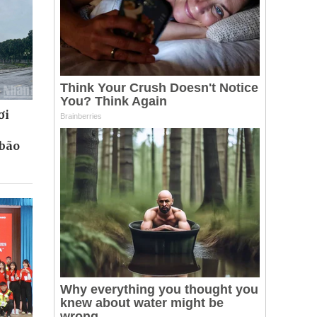
ơi
 bão