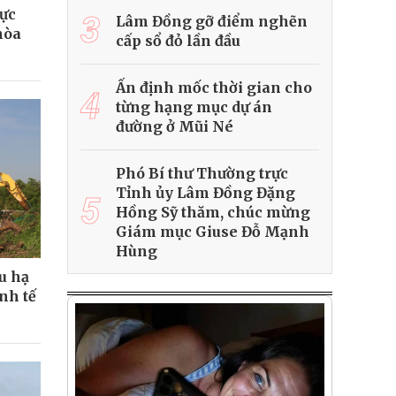
hực
3
Lâm Đồng gỡ điểm nghẽn
hòa
cấp sổ đỏ lần đầu
Ấn định mốc thời gian cho
4
từng hạng mục dự án
đường ở Mũi Né
Phó Bí thư Thường trực
Tỉnh ủy Lâm Đồng Đặng
5
Hồng Sỹ thăm, chúc mừng
Giám mục Giuse Đỗ Mạnh
Hùng
u hạ
nh tế