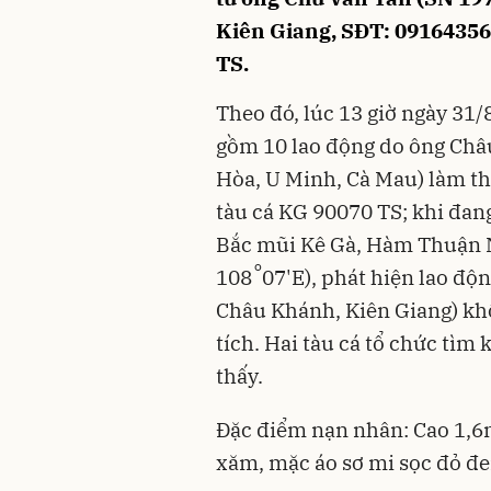
Kiên Giang, SĐT: 09164356
TS.
Theo đó, lúc 13 giờ ngày 31/
gồm 10 lao động do ông Châu
Hòa, U Minh, Cà Mau) làm th
tàu cá KG 90070 TS; khi đang
Bắc mũi Kê Gà, Hàm Thuận N
o
108
07'E), phát hiện lao độ
Châu Khánh, Kiên Giang) khô
tích. Hai tàu cá tổ chức tìm
thấy.
Đặc điểm nạn nhân: Cao 1,6m
xăm, mặc áo sơ mi sọc đỏ đe