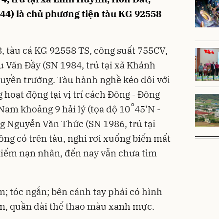
44) là chủ phương tiện tàu KG 92558
8, tàu cá KG 92558 TS, công suất 755CV,
 Văn Đầy (SN 1984, trú tại xã Khánh
uyền trưởng. Tàu hành nghề kéo đôi với
 hoạt động tại vị trí cách Đông - Đông
o
am khoảng 9 hải lý (tọa dộ 10
45'N -
ng Nguyễn Văn Thức (SN 1986, trú tại
ng có trên tàu, nghi rơi xuống biển mất
 kiếm nạn nhân, đến nay vẫn chưa tìm
; tóc ngắn; bên cánh tay phải có hình
n, quần dài thể thao màu xanh mực.