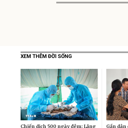
XEM THÊM ĐỜI SỐNG
Chiến dịch 500 ngày đêm: Lặng
Gần dân 