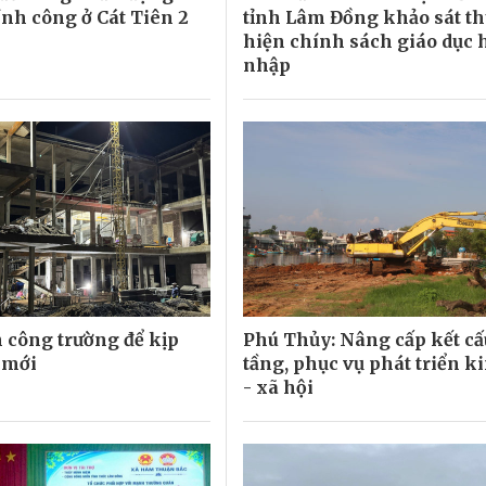
nh công ở Cát Tiên 2
tỉnh Lâm Đồng khảo sát t
hiện chính sách giáo dục 
nhập
 công trường để kịp
Phú Thủy: Nâng cấp kết cấ
 mới
tầng, phục vụ phát triển ki
- xã hội