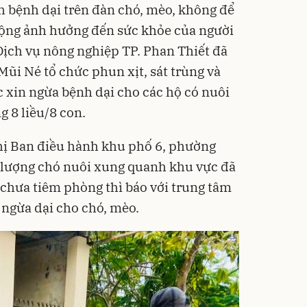
ch bệnh dại trên đàn chó, mèo, không để
 rộng ảnh hưởng đến sức khỏe của người
Dịch vụ nông nghiệp TP. Phan Thiết đã
i Né tổ chức phun xịt, sát trùng và
 xin ngừa bệnh dại cho các hộ có nuôi
g 8 liều/8 con.
hị Ban điều hành khu phố 6, phường
ố lượng chó nuôi xung quanh khu vực đã
 chưa tiêm phòng thì báo với trung tâm
 ngừa dại cho chó, mèo.