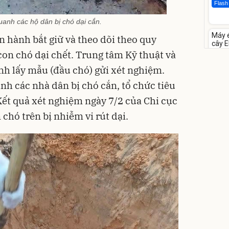
Flash
uanh các hộ dân bị chó dại cắn.
Unm
Máy 
hành bắt giữ và theo dõi theo quy
-28%
cây E
1855
con chó dại chết. Trung tâm Kỹ thuật và
3.000
2.1
nh lấy mẫu (đầu chó) gửi xét nghiệm.
Flash
nh các nhà dân bị chó cắn, tổ chức tiêu
Kết quả xét nghiệm ngày 7/2 của Chi cục
chó trên bị nhiễm vi rút dại.
Bạt p
cấp, 
lớp
392.0
325
Đã bá