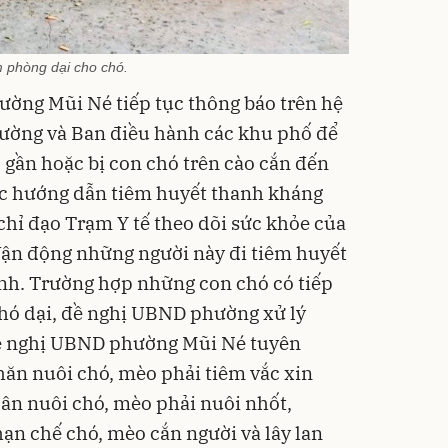
 phòng dại cho chó.
ờng Mũi Né tiếp tục thông báo trên hệ
hường và Ban điều hành các khu phố để
 gần hoặc bị con chó trên cào cắn đến
ược hướng dẫn tiêm huyết thanh kháng
 chỉ đạo Trạm Y tế theo dõi sức khỏe của
 Vận động những người này đi tiêm huyết
nh. Trường hợp những con chó có tiếp
hó dại, đề nghị UBND phường xử lý
đề nghị UBND phường Mũi Né tuyên
hăn nuôi chó, mèo phải tiêm vắc xin
ân nuôi chó, mèo phải nuôi nhốt,
n chế chó, mèo cắn người và lây lan