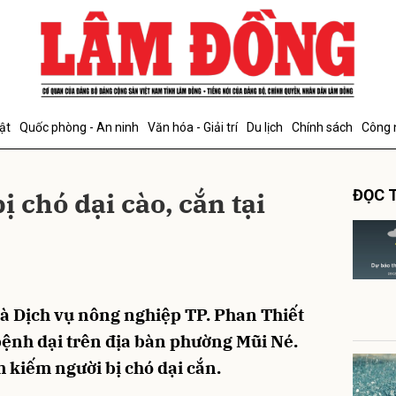
bình luận
ật
Quốc phòng - An ninh
Văn hóa - Giải trí
Du lịch
Chính sách
Công 
 chó dại cào, cắn tại
ĐỌC T
Hủy
G
à Dịch vụ nông nghiệp TP. Phan Thiết
 bệnh dại trên địa bàn phường Mũi Né.
m kiếm người bị chó dại cắn.