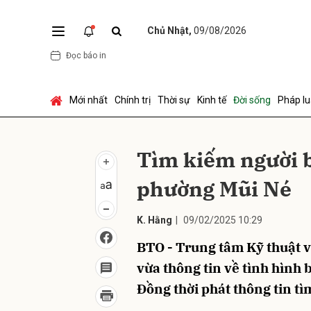
Chủ Nhật,
09/08/2026
Đọc báo in
Gửi 
Mới nhất
Chính trị
Thời sự
Kinh tế
Đời sống
Pháp lu
Tìm kiếm người bị
phường Mũi Né
K. Hằng
|
09/02/2025 10:29
BTO - Trung tâm Kỹ thuật v
vừa thông tin về tình hình
Đồng thời phát thông tin tì