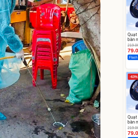
Quạt 
bàn m
219.0
79.
Flash
-63%
Quạt 
bàn m
219.0
79.