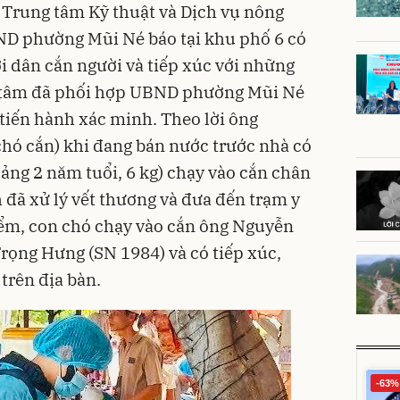
, Trung tâm Kỹ thuật và Dịch vụ nông
ND phường Mũi Né báo tại khu phố 6 có
i dân cắn người và tiếp xúc với những
 tâm đã phối hợp UBND phường Mũi Né
tiến hành xác minh. Theo lời ông
hó cắn) khi đang bán nước trước nhà có
ảng 2 năm tuổi, 6 kg) chạy vào cắn chân
 đã xử lý vết thương và đưa đến trạm y
điểm, con chó chạy vào cắn ông Nguyễn
ọng Hưng (SN 1984) và có tiếp xúc,
trên địa bàn.
-63%