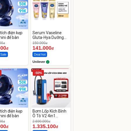
tích điện kẹp
Serum Vaseline
ini để bàn
Gluta-Hya Dưỡng
Da Sáng Mịn Sau 7
00
150.000
đ
đ
Ngày
000
141.000
đ
đ
 Sale
Deal hot
Unilever
-50%
tích điện kẹp
Bơm Lốp Kích Bình
ini để bàn
Ô Tô V2 4in1
MEDICAR –
00
2.690.000
đ
đ
12.000mAh
000
1.335.100
đ
đ