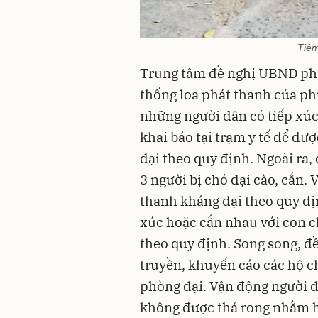
Tiêm
Trung tâm đề nghị UBND phư
thống loa phát thanh của p
những người dân có tiếp xúc
khai báo tại trạm y tế để đ
dại theo quy định. Ngoài ra,
3 người bị chó dại cào, cắn.
thanh kháng dại theo quy đị
xúc hoặc cắn nhau với con c
theo quy định. Song song, 
truyền, khuyến cáo các hộ c
phòng dại. Vận động người d
không được thả rong nhằm hạ