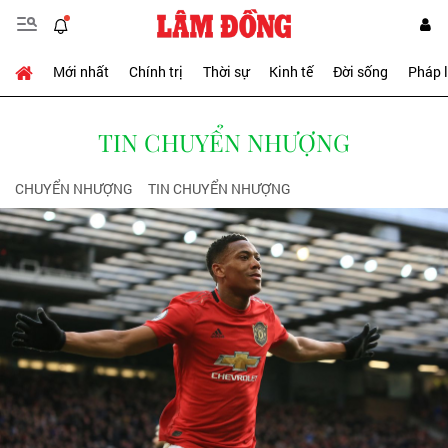
Mới nhất
Chính trị
Thời sự
Kinh tế
Đời sống
Pháp 
TIN CHUYỂN NHƯỢNG
CHUYỂN NHƯỢNG
TIN CHUYỂN NHƯỢNG