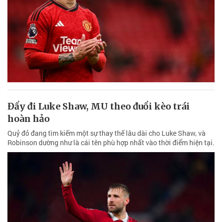
Đẩy đi Luke Shaw, MU theo đuổi kèo trái
hoàn hảo
Quỷ đỏ đang tìm kiếm một sự thay thế lâu dài cho Luke Shaw, và
Robinson dường như là cái tên phù hợp nhất vào thời điểm hiện tại.