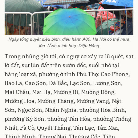
Ngày tổng duyệt diễu binh, diễu hành A80, Hà Nội có thể mưa
lớn. (Ảnh minh hoạ: Diệu Hằng
Trong những giờ tới, có nguy cơ xảy ra lũ quét, sạt
lở đất, sụt lún đất trên sườn dốc, suối nhỏ tại
hàng loạt xã, phường ở tỉnh Phú Thọ: Cao Phong,
Bao La, Cao Sơn, Đà Bắc, Lạc Sơn, Lương Sơn,
Mai Châu, Mai Hạ, Mường Bi, Mường Động,
Mường Hoa, Mường Thàng, Mường Vang, Nật
Sơn, Ngọc Sơn, Nhân Nghĩa, phường Hòa Bình,
phường Kỳ Sơn, phường Tân Hòa, phường Thống
Nhất, Pà Cò, Quyết Thắng, Tân Lạc, Tân Mai,
Thịnh Minh, Thung Nai, Thượng Cốc, Tiền