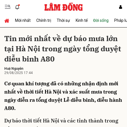
Mới nhất
Chính trị
Thời sự
Kinh tế
Đời sống
Pháp l
Gửi bình luận
Tin mới nhất về dự báo mưa lớn
tại Hà Nội trong ngày tổng duyệt
diễu binh A80
Huệ Nguyễn
29/08/2025 17:44
Cơ quan khí tượng đã có những nhận định mới
Hủy
Gửi
nhất về thời tiết Hà Nội và xác suất mưa trong
ngày diễn ra tổng duyệt Lễ diễu binh, diễu hành
A80.
Dự báo
thời tiết Hà Nội
và các tỉnh thành trong