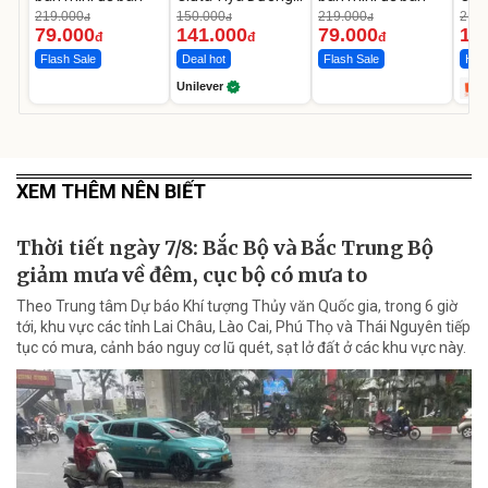
Da Sáng Mịn Sau 7
MED
219.000
150.000
219.000
2.69
đ
đ
đ
Ngày
12.
79.000
141.000
79.000
1.
đ
đ
đ
Flash Sale
Deal hot
Flash Sale
Hot 
Unilever
XEM THÊM NÊN BIẾT
Thời tiết ngày 7/8: Bắc Bộ và Bắc Trung Bộ
giảm mưa về đêm, cục bộ có mưa to
Theo Trung tâm Dự báo Khí tượng Thủy văn Quốc gia, trong 6 giờ
tới, khu vực các tỉnh Lai Châu, Lào Cai, Phú Thọ và Thái Nguyên tiếp
tục có mưa, cảnh báo nguy cơ lũ quét, sạt lở đất ở các khu vực này.