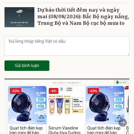
Dự báo thời tiết đêm nay và ngày
mai (08/08/2026): Bắc Bộ ngày nắng,
Trung Bộ và Nam Bộ cục bộ mưa to
Gửi bình luận
ADVERTISEMENT
-63%
-6%
-63%
Quạt tích điện kẹp
Serum Vaseline
Quạt tích điện kẹp
Bơm
bàn mini để bàn
Gluta-Hya Dưỡng
bàn mini để bàn
Ô T