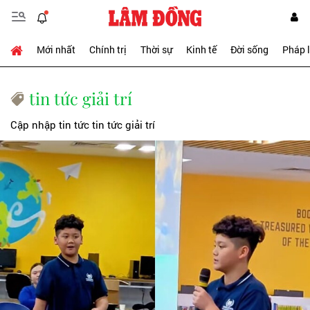
Mới nhất
Chính trị
Thời sự
Kinh tế
Đời sống
Pháp 
tin tức giải trí
Cập nhập tin tức tin tức giải trí