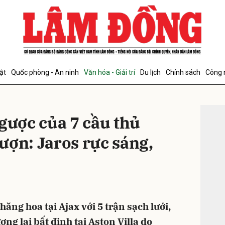
bình luận
ật
Quốc phòng - An ninh
Văn hóa - Giải trí
Du lịch
Chính sách
Công 
ĐỌC T
gược của 7 cầu thủ
ượn: Jaros rực sáng,
Hủy
G
ăng hoa tại Ajax với 5 trận sạch lưới,
ương lai bất định tại Aston Villa do