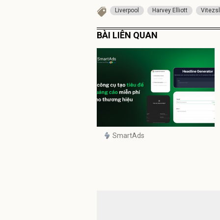
Liverpool
Harvey Elliott
Vitezs
BÀI LIÊN QUAN
SmartAds