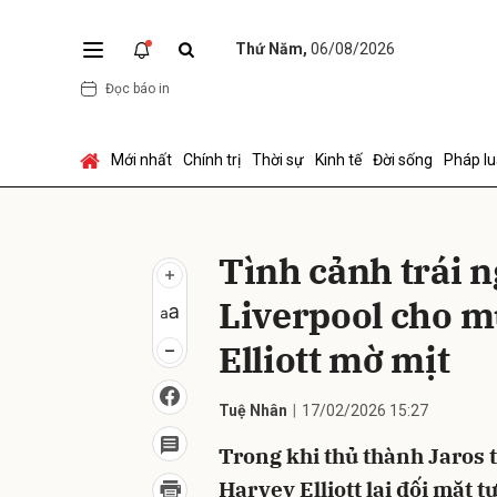
Thứ Năm,
06/08/2026
Đọc báo in
Gửi 
Mới nhất
Chính trị
Thời sự
Kinh tế
Đời sống
Pháp lu
Tình cảnh trái n
Liverpool cho m
Elliott mờ mịt
Tuệ Nhân
17/02/2026 15:27
Trong khi thủ thành Jaros th
Harvey Elliott lại đối mặt t