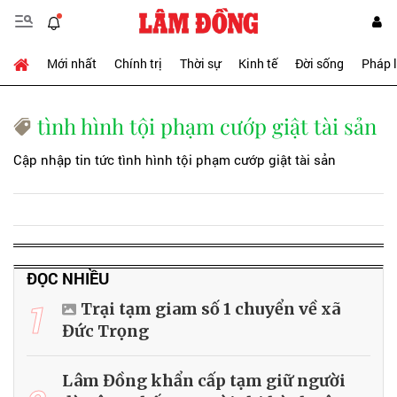
Mới nhất
Chính trị
Thời sự
Kinh tế
Đời sống
Pháp 
tình hình tội phạm cướp giật tài sản
Cập nhập tin tức tình hình tội phạm cướp giật tài sản
ĐỌC NHIỀU
1
Trại tạm giam số 1 chuyển về xã
Đức Trọng
Lâm Đồng khẩn cấp tạm giữ người