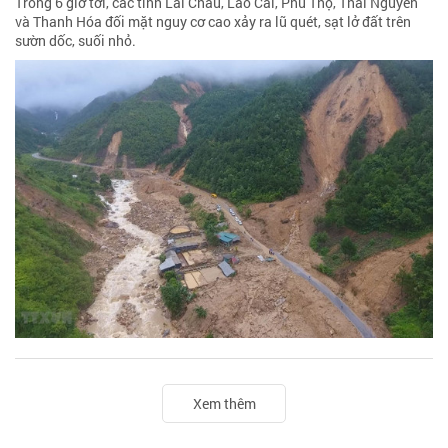
Trong 6 giờ tới, các tỉnh Lai Châu, Lào Cai, Phú Thọ, Thái Nguyên
và Thanh Hóa đối mặt nguy cơ cao xảy ra lũ quét, sạt lở đất trên
sườn dốc, suối nhỏ.
Xem thêm