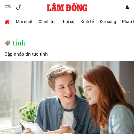
Mới nhất
Chính trị
Thời sự
Kinh tế
Đời sống
Pháp 
tỉnh
Cập nhập tin tức tỉnh