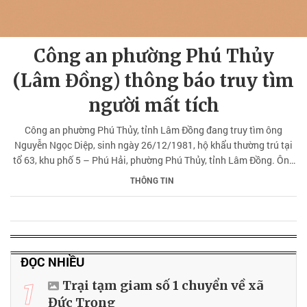
Công an phường Phú Thủy
(Lâm Đồng) thông báo truy tìm
người mất tích
Công an phường Phú Thủy, tỉnh Lâm Đồng đang truy tìm ông
Nguyễn Ngọc Diệp, sinh ngày 26/12/1981, hộ khẩu thường trú tại
tổ 63, khu phố 5 – Phú Hải, phường Phú Thủy, tỉnh Lâm Đồng. Ông
Diệp rời địa phương từ ngày 22/5/2025 và đến nay gia đình không
THÔNG TIN
liên lạc được.
ĐỌC NHIỀU
1
Trại tạm giam số 1 chuyển về xã
Đức Trọng