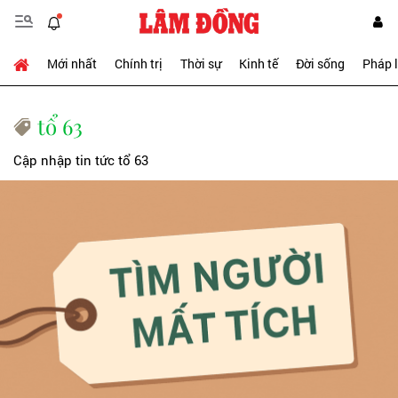
Mới nhất
Chính trị
Thời sự
Kinh tế
Đời sống
Pháp 
tổ 63
Cập nhập tin tức tổ 63