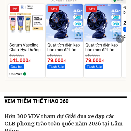
U
ADVERTISEMENT
Đai 
-6%
-63%
-63%
bé 
1-9 
22
Hot 
Cecil
Serum Vaseline
Quạt tích điện kẹp
Quạt tích điện kẹp
Gluta-Hya Dưỡng
bàn mini để bàn
bàn mini để bàn
Da Sáng Mịn Sau 7
150.000
219.000
219.000
đ
đ
đ
Ngày
141.000
79.000
79.000
đ
đ
đ
Deal hot
Flash Sale
Flash Sale
Unilever
XEM THÊM THỂ THAO 360
Hơn 300 VĐV tham dự Giải đua xe đạp các
CLB phong trào toàn quốc năm 2026 tại Lâm
Đồng