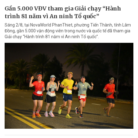
Gần 5.000 VĐV tham gia Giải chạy “Hành
trình 81 năm vì An ninh Tổ quốc”
Sáng 2/8, tại NovaWorld PhanThiet, phường Tiến Thành, tỉnh Lâm
Đồng, gần 5.000 vận động viên trong nước và quốc tế đã tham gia
Giải chạy “Hành trình 81 năm vì An ninh Tổ quốc”.