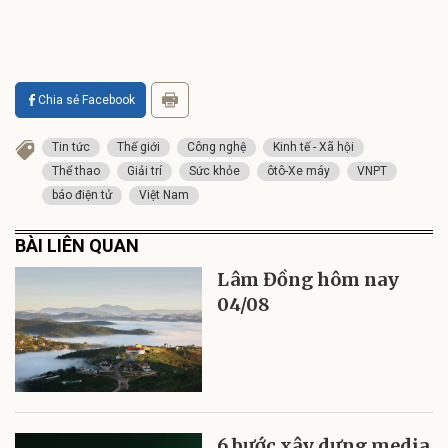
Chia sẻ Facebook
Tin tức
Thế giới
Công nghệ
Kinh tế - Xã hội
Thể thao
Giải trí
Sức khỏe
ôtô-Xe máy
VNPT
báo điện tử
Việt Nam
BÀI LIÊN QUAN
Lâm Đồng hôm nay
04/08
6 bước xây dựng media