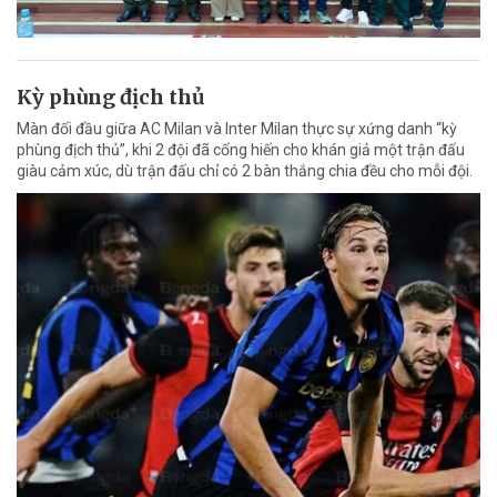
Kỳ phùng địch thủ
Màn đối đầu giữa AC Milan và Inter Milan thực sự xứng danh “kỳ
phùng địch thủ”, khi 2 đội đã cống hiến cho khán giả một trận đấu
giàu cảm xúc, dù trận đấu chỉ có 2 bàn thắng chia đều cho mỗi đội.