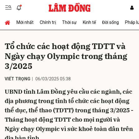
Mới nhất
Chính trị
Thời sự
Kinh tế
Đời sống
Pháp l
Gửi bình luận
Tổ chức các hoạt động TDTT và
Ngày chạy Olympic trong tháng
3/2025
VIẾT TRỌNG
06/03/2025 05:38
UBND tỉnh Lâm Đồng yêu cầu các ngành, các
Hủy
Gửi
địa phương trong tỉnh tổ chức các hoạt động
thể dục, thể thao (TDTT) trong tháng 3/2025 -
Tháng hoạt động TDTT cho mọi người và
Ngày chạy Olympic vì sức khoẻ toàn dân trên
địa bàn tỉnh.