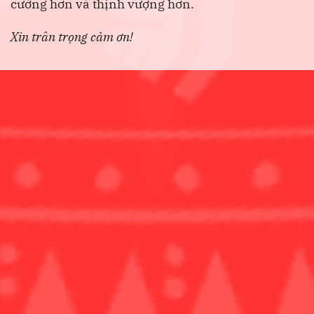
cường hơn và thịnh vượng hơn.
Xin trân trọng cảm ơn!