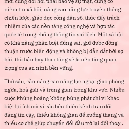
mới cũng đòi hỏi phải bảo vệ sự thật, củng cố
niềm tin xã hội, nâng cao năng lực truyền thông
chiến lược, giáo dục công dân số, thúc đẩy trách
nhiệm của các nền tảng công nghệ và hợp tác
quốc tế trong chống thông tin sai lệch. Một xã hội
có khả năng phân biệt đúng sai, giữ được đồng
thuận trước biến động và không bị dẫn dắt bởi sợ
hãi, thù hận hay thao túng sẽ là nền tảng quan
trọng của an ninh bền vững.
Thứ sáu, cần nâng cao năng lực ngoại giao phòng
ngừa, hoà giải và trung gian trong khu vực. Nhiều
cuộc khủng hoảng không bùng phát chỉ vì khác
biệt lợi ích mà vì các bên thiếu kênh trao đổi
đáng tin cậy, thiếu không gian để xuống thang và
thiếu cơ chế giúp chuyển đối đầu trở lại đối thoại.