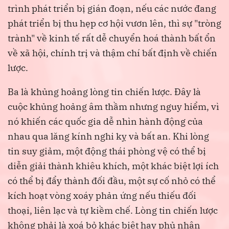
trình phát triển bị gián đoạn, nếu các nước đang
phát triển bị thu hẹp cơ hội vươn lên, thì sự "tròng
trành" về kinh tế rất dễ chuyển hoá thành bất ổn
về xã hội, chính trị và thậm chí bất định về chiến
lược.
Ba là khủng hoảng lòng tin chiến lược. Đây là
cuộc khủng hoảng âm thầm nhưng nguy hiểm, vì
nó khiến các quốc gia dễ nhìn hành động của
nhau qua lăng kính nghi kỵ và bất an. Khi lòng
tin suy giảm, một động thái phòng vệ có thể bị
diễn giải thành khiêu khích, một khác biệt lợi ích
có thể bị đẩy thành đối đầu, một sự cố nhỏ có thể
kích hoạt vòng xoáy phản ứng nếu thiếu đối
thoại, liên lạc và tự kiềm chế. Lòng tin chiến lược
không phải là xoá bỏ khác biệt hay phủ nhận