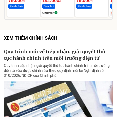
79.000
141.000
79.000
1.
đ
đ
đ
Flash Sale
Deal hot
Flash Sale
Hot 
Unilever
XEM THÊM CHÍNH SÁCH
Quy trình mới về tiếp nhận, giải quyết thủ
tục hành chính trên môi trường điện tử
Quy trình tiếp nhận, giải quyết thủ tục hành chính trên môi trường
điện tử vừa được chỉnh sửa theo quy định mới tại Nghị định số
310/2026/NĐ-CP của Chính phủ.