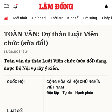
Mới nhất
Chính trị
Thời sự
Kinh tế
Đời sống
Pháp 
Gửi bình luận
TOÀN VĂN: Dự thảo Luật Viên
chức (sửa đổi)
13/08/2025 17:21
Toàn văn dự thảo Luật Viên chức (sửa đổi) đang
được Bộ Nội vụ lấy ý kiến.
Hủy
Gửi
QUỐC HỘI
CỘNG HÒA XÃ HỘI CHỦ NGHĨA
VIỆT NAM
Độc lập - Tự do - Hạnh phúc
Luật số: