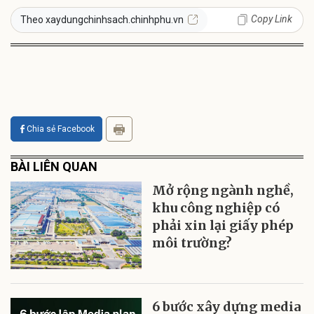
Copy Link
Theo xaydungchinhsach.chinhphu.vn
Chia sẻ Facebook
BÀI LIÊN QUAN
Mở rộng ngành nghề,
khu công nghiệp có
phải xin lại giấy phép
môi trường?
6 bước xây dựng media