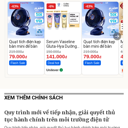
-63%
-6%
-63%
Quạt tích điện kẹp
Serum Vaseline
Quạt tích điện kẹp
Máy
bàn mini để bàn
Gluta-Hya Dưỡng
bàn mini để bàn
cầm
Da Sáng Mịn Sau 7
hãn
219.000
150.000
219.000
450.
đ
đ
đ
Ngày
TR
79.000
141.000
79.000
44
đ
đ
đ
Flash Sale
Deal hot
Flash Sale
Bán
Unilever
XEM THÊM CHÍNH SÁCH
Quy trình mới về tiếp nhận, giải quyết thủ
tục hành chính trên môi trường điện tử
Quy trình tiếp nhận, giải quyết thủ tục hành chính trên môi trường