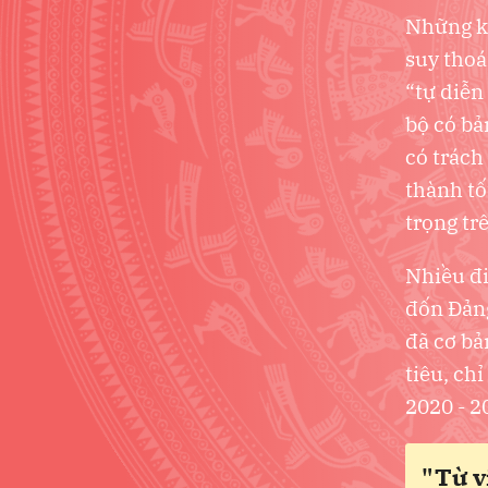
Những kế
suy thoá
“tự diễn
bộ có bả
có trách
thành tố
trọng tr
Nhiều đi
đốn Đảng
đã cơ bả
tiêu, ch
2020 - 2
"Từ v