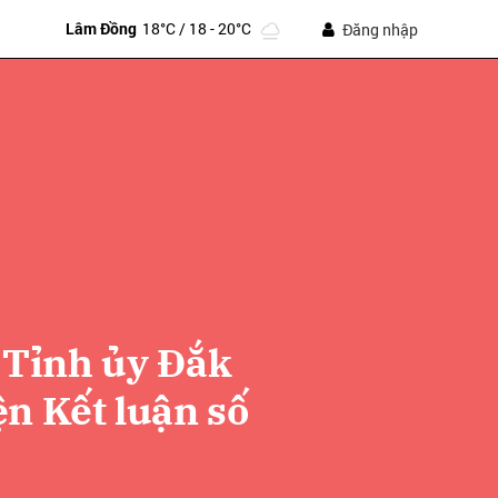
Lâm Đồng
18°C
/ 18 - 20°C
Đăng nhập
ư Tỉnh ủy Đắk
ửi
ện Kết luận số