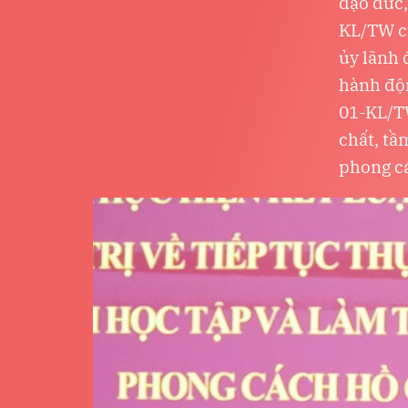
đạo đức,
KL/TW củ
ủy lãnh 
hành độn
01-KL/TW
chất, tầ
phong c