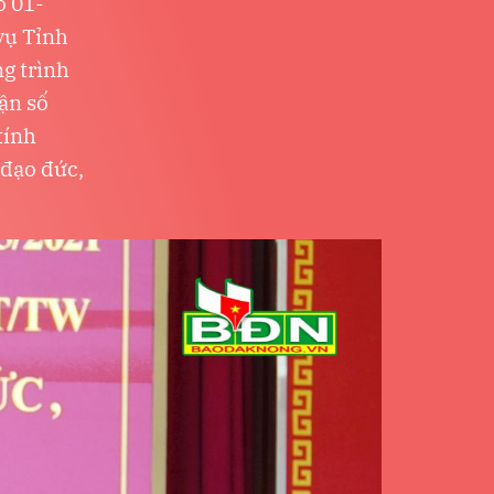
ố 01-
vụ Tỉnh
ng trình
ận số
tính
 đạo đức,