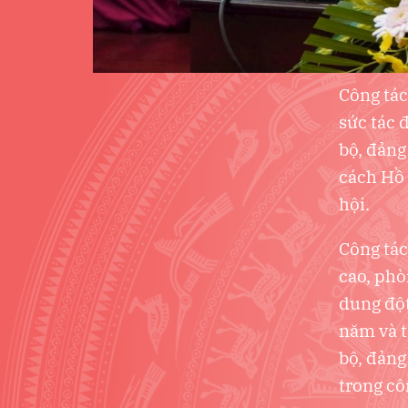
Công tác
sức tác 
bộ, đảng
cách Hồ 
hội.
Công tác
cao, phò
dung đột
năm và t
bộ, đảng
trong cô