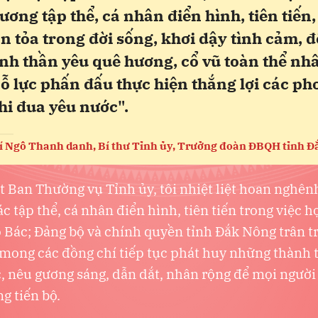
ương tập thể, cá nhân điển hình, tiên tiến,
an tỏa trong đời sống, khơi dậy tình cảm, 
tinh thần yêu quê hương, cổ vũ toàn thể nh
ỗ lực phấn đấu thực hiện thắng lợi các ph
thi đua yêu nước".
í Ngô Thanh danh, Bí thư Tỉnh ủy, Trưởng đoàn ĐBQH tỉnh 
 Ban Thường vụ Tỉnh ủy, tôi nhiệt liệt hoan nghên
c tập thể, cá nhân điển hình, tiên tiến trong việc h
 Bác; Đảng bộ và chính quyền tỉnh Đắk Nông trân t
mong các đồng chí tiếp tục phát huy những thành t
, nêu gương sáng, dẫn dắt, nhân rộng để mọi người
ng tiến bộ.