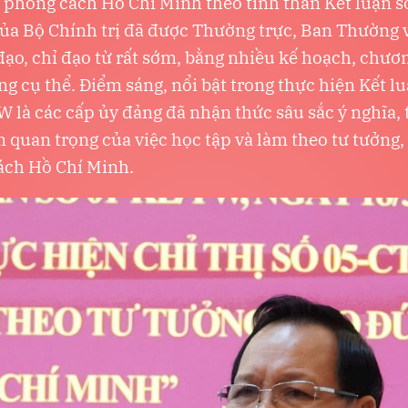
 phong cách Hồ Chí Minh theo tinh thần Kết luận s
a Bộ Chính trị đã được Thường trực, Ban Thường 
đạo, chỉ đạo từ rất sớm, bằng nhiều kế hoạch, chươ
g cụ thể. Điểm sáng, nổi bật trong thực hiện Kết lu
 là các cấp ủy đảng đã nhận thức sâu sắc ý nghĩa, 
m quan trọng của việc học tập và làm theo tư tưởng,
ách Hồ Chí Minh.