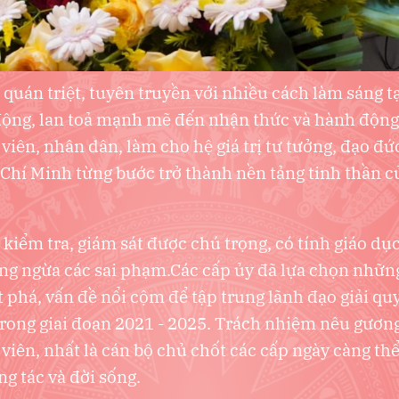
 quán triệt, tuyên truyền với nhiều cách làm sáng tạ
động, lan toả mạnh mẽ đến nhận thức và hành động
 viên, nhân dân, làm cho hệ giá trị tư tưởng, đạo đ
Chí Minh từng bước trở thành nền tảng tinh thần c
 kiểm tra, giám sát được chú trọng, có tính giáo dục
ng ngừa các sai phạm.Các cấp ủy đã lựa chọn nhữn
 phá, vấn đề nổi cộm để tập trung lãnh đạo giải qu
rong giai đoạn 2021 - 2025. Trách nhiệm nêu gươn
 viên, nhất là cán bộ chủ chốt các cấp ngày càng thể
ng tác và đời sống.