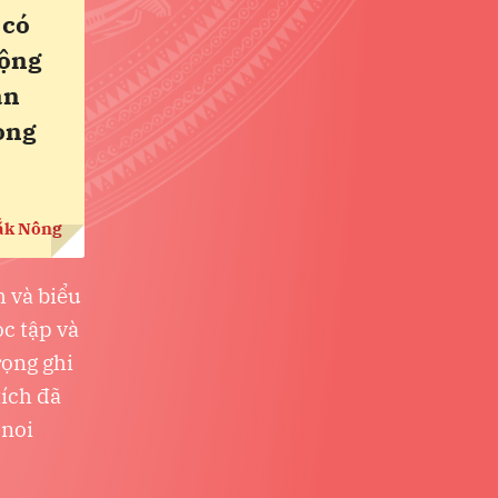
 có
động
ân
ong
Đắk Nông
h và biểu
ọc tập và
rọng ghi
ích đã
 noi