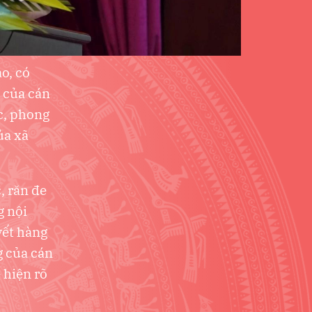
o, có
 của cán
ức, phong
ủa xã
, răn đe
g nội
yết hàng
g của cán
 hiện rõ