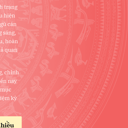
h trạng
ểu hiện
ngũ cán
g sáng,
u, hoàn
uả quan
g, chỉnh
đến nay
c mục
hiệm kỳ
nhiều