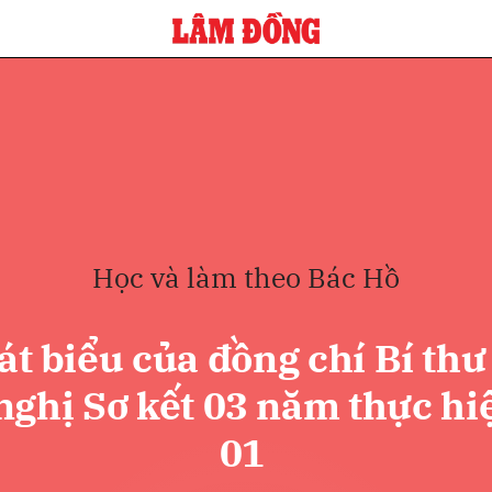
bình luận
Học và làm theo Bác Hồ
t biểu của đồng chí Bí th
Hủy
G
nghị Sơ kết 03 năm thực hi
01