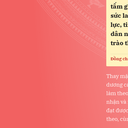
tấm g
sức l
lực, 
dân n
trào 
Đồng ch
Thay mặt
dương cá
làm theo
nhận và 
đạt được
theo, cù