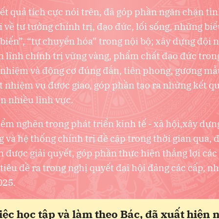
t quả tích cực nói trên, đã góp phần ngăn chặn tìn
i về tư tưởng chính trị, đạo đức, lối sống, những bi
 biến”, “tự chuyển hóa” trong nội bộ; xây dựng đội 
n lĩnh chính trị vững vàng, phẩm chất đạo đức tron
 nhiệm và động cơ đúng đắn, tiên phong, gương mẫ
t nhiệm vụ được giao, góp phần tạo ra những kết q
ên nhiều lĩnh vực.
ểm nghẽn trong phát triển kinh tế - xã hội,xây dựn
 và hệ thống chính trị đề cập trong thời gian qua, 
n được giải quyết, góp phần thực hiện thắng lợi cá
ỉ tiêu đề ra trong nghị quyết đại hội đảng các cấp, n
025.
iệc học tập và làm theo Bác, đã xuất hiện 