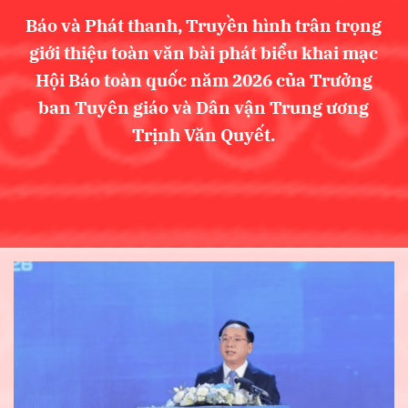
Báo và Phát thanh, Truyền hình trân trọng
giới thiệu toàn văn bài phát biểu khai mạc
Hội Báo toàn quốc năm 2026 của Trưởng
ban Tuyên giáo và Dân vận Trung ương
Trịnh Văn Quyết.