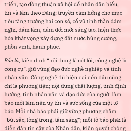
triển, tạo đồng thuận xã hội để nhân dân hiểu,
tin và làm theo Đảng; truyền cảm hứng cho mục
tiêu tăng trưởng hai con số, cổ vũ tinh thần dám
nghĩ, dám làm, dám đổi mới sáng tạo, hiện thực
hóa khát vọng xây dựng đất nước hùng cường,
phồn vinh, hạnh phúc.
Bốn là,
kiên định “nội dung là cốt lõi, công nghệ là
công cụ”, giữ vững đạo đức nghề nghiệp và tính
nhân văn. Công nghệ dù hiện đại đến đâu cũng
chỉ là phương tiện; nội dung chất lượng, tính định
hướng, tính nhân văn và đạo đức của người làm
báo mới làm nên uy tín và sức sống của một tờ
báo. Mỗi nhà báo phải giữ vững phương châm
“bút sắc, lòng trong, tâm sáng”; mỗi tờ báo phải là
diễn đàn tin cậy của Nhân dân, kiên quyết chống