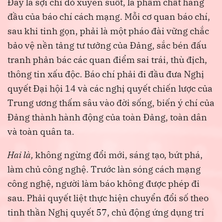
Đây là sợi chỉ đỏ xuyên suốt, là phẩm chất hàng
đầu của báo chí cách mạng. Mỗi cơ quan báo chí,
sau khi tinh gọn, phải là một pháo đài vững chắc
bảo vệ nền tảng tư tưởng của Đảng, sắc bén đấu
tranh phản bác các quan điểm sai trái, thù địch,
thông tin xấu độc. Báo chí phải đi đầu đưa Nghị
quyết Đại hội 14 và các nghị quyết chiến lược của
Trung ương thấm sâu vào đời sống, biến ý chí của
Đảng thành hành động của toàn Đảng, toàn dân
và toàn quân ta.
Hai là,
không ngừng đổi mới, sáng tạo, bứt phá,
làm chủ công nghệ. Trước làn sóng cách mạng
công nghệ, người làm báo không được phép đi
sau. Phải quyết liệt thực hiện chuyển đổi số theo
tinh thần Nghị quyết 57, chủ động ứng dụng trí