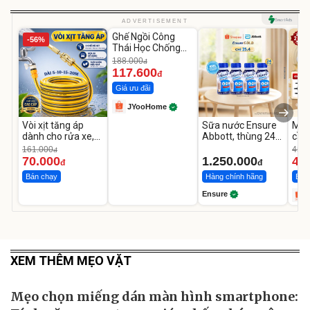
Unmute
ADVERTISEMENT
Ghế Ngồi Công
-56%
-37%
Thái Học Chống
Mỏi Lưng
188.000
đ
117.600
đ
Giá ưu đãi
JYooHome
Vòi xịt tăng áp
Sữa nước Ensure
Máy
dành cho rửa xe,
Abbott, thùng 24
cầm
tưới cây
chai
hãn
161.000
450.
đ
TR
70.000
1.250.000
44
đ
đ
Bán chạy
Hàng chính hãng
Bán
Ensure
XEM THÊM MẸO VẶT
Mẹo chọn miếng dán màn hình smartphone: