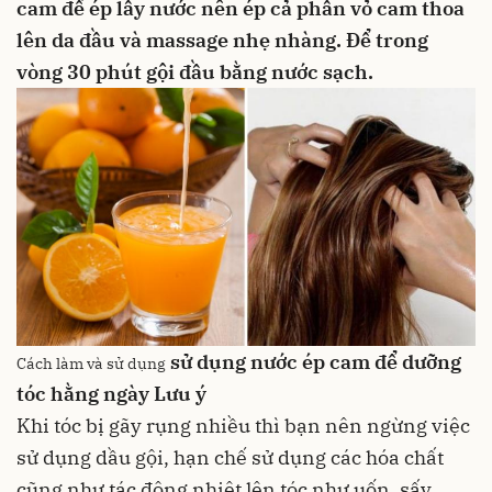
cam để ép lấy nước
nên ép cả phần vỏ cam
thoa
lên da đầu và massage nhẹ nhàng. Để trong
vòng 30 phút
gội đầu bằng nước sạch.
sử dụng nước ép cam để dưỡng
Cách làm và sử dụng
tóc hằng ngày
Lưu ý
Khi tóc bị gãy rụng nhiều thì bạn nên ngừng việc
sử dụng
dầu gội
, hạn chế sử dụng các hóa chất
cũng như tác động nhiệt lên tóc như uốn, sấy,