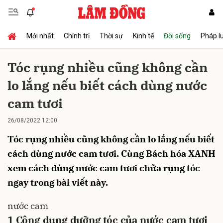
Mới nhất
Chính trị
Thời sự
Kinh tế
Đời sống
Pháp l
Gửi bình luận
Tóc rụng nhiều cũng không cần
lo lắng nếu biết cách dùng nước
cam tươi
26/08/2022 12:00
Tóc rụng nhiều cũng không cần lo lắng nếu biết
Hủy
Gửi
cách dùng nước cam tươi. Cùng Bách hóa XANH
xem cách dùng nước cam tươi chữa rụng tóc
ngay trong bài viết này.
nước cam
1
Công dụng dưỡng tóc của nước cam tươi