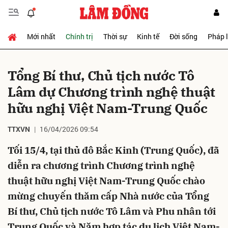
Mới nhất
Chính trị
Thời sự
Kinh tế
Đời sống
Pháp 
Gửi bình luận
Tổng Bí thư, Chủ tịch nước Tô
Lâm dự Chương trình nghệ thuật
hữu nghị Việt Nam-Trung Quốc
TTXVN
16/04/2026 09:54
Tối 15/4, tại thủ đô Bắc Kinh (Trung Quốc), đã
Hủy
Gửi
diễn ra chương trình Chương trình nghệ
thuật hữu nghị Việt Nam-Trung Quốc chào
mừng chuyến thăm cấp Nhà nước của Tổng
Bí thư, Chủ tịch nước Tô Lâm và Phu nhân tới
Trung Quốc và Năm hợp tác du lịch Việt Nam-