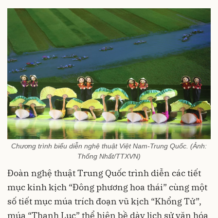
Chương trình biểu diễn nghệ thuật Việt Nam-Trung Quốc. (Ảnh:
Thống Nhất/TTXVN)
Đoàn nghệ thuật Trung Quốc trình diễn các tiết
mục kinh kịch “Đông phương hoa thái” cùng một
số tiết mục múa trích đoạn vũ kịch “Khổng Tử”,
múa “Thanh Lục” thể hiện bề dày lịch sử văn hóa