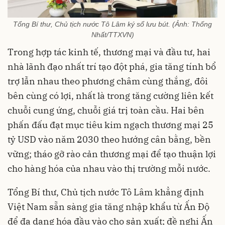
Tổng Bí thư, Chủ tịch nước Tô Lâm ký sổ lưu bút. (Ảnh: Thống
Nhất/TTXVN)
Trong hợp tác kinh tế, thương mại và đầu tư, hai
nhà lãnh đạo nhất trí tạo đột phá, gia tăng tính bổ
trợ lẫn nhau theo phương châm cùng thắng, đôi
bên cùng có lợi, nhất là trong tăng cường liên kết
chuỗi cung ứng, chuỗi giá trị toàn cầu. Hai bên
phấn đấu đạt mục tiêu kim ngạch thương mại 25
tỷ USD vào năm 2030 theo hướng cân bằng, bền
vững; tháo gỡ rào cản thương mại để tạo thuận lợi
cho hàng hóa của nhau vào thị trường mỗi nước.
Tổng Bí thư, Chủ tịch nước Tô Lâm khẳng định
Việt Nam sẵn sàng gia tăng nhập khẩu từ Ấn Độ
để đa dạng hóa đầu vào cho sản xuất; đề nghị Ấn