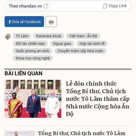
Copy Link
Theo nhandan.vn
Chia sẻ Facebook
Tô Lâm
Narendra Modi
Việt Nam - Ấn Độ
Đối tác chiến lược
Ngoại giao
Hợp tác kinh tế
Quốc phòng an ninh
Chuyến thăm cấp Nhà nước
Khoa học công nghệ
BÀI LIÊN QUAN
Lễ đón chính thức
Tổng Bí thư, Chủ tịch
nước Tô Lâm thăm cấp
Nhà nước Cộng hòa Ấn
Độ
Tổng Bí thư, Chủ tịch nước Tô Lâm