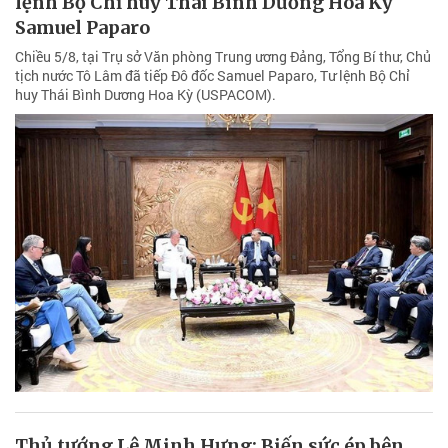
lệnh Bộ Chỉ huy Thái Bình Dương Hoa Kỳ
Samuel Paparo
Chiều 5/8, tại Trụ sở Văn phòng Trung ương Đảng, Tổng Bí thư, Chủ
tịch nước Tô Lâm đã tiếp Đô đốc Samuel Paparo, Tư lệnh Bộ Chỉ
huy Thái Bình Dương Hoa Kỳ (USPACOM).
Thủ tướng Lê Minh Hưng: Biến sức ép bên