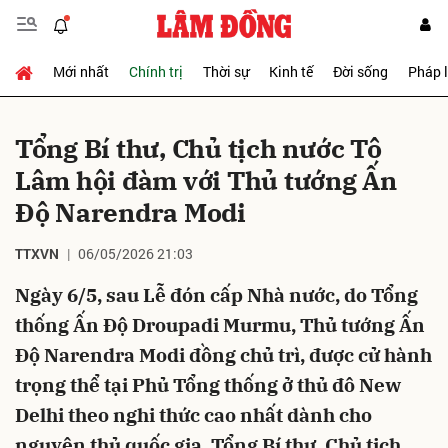
Mới nhất
Chính trị
Thời sự
Kinh tế
Đời sống
Pháp 
Gửi bình luận
Tổng Bí thư, Chủ tịch nước Tô
Lâm hội đàm với Thủ tướng Ấn
Độ Narendra Modi
TTXVN
06/05/2026 21:03
Ngày 6/5, sau Lễ đón cấp Nhà nước, do Tổng
Hủy
Gửi
thống Ấn Độ Droupadi Murmu, Thủ tướng Ấn
Độ Narendra Modi đồng chủ trì, được cử hành
trọng thể tại Phủ Tổng thống ở thủ đô New
Delhi theo nghi thức cao nhất dành cho
nguyên thủ quốc gia, Tổng Bí thư, Chủ tịch