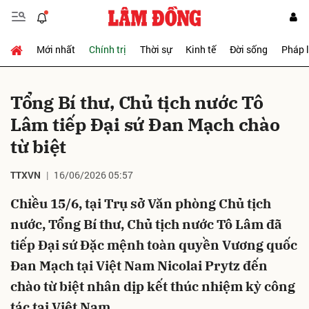
Mới nhất
Chính trị
Thời sự
Kinh tế
Đời sống
Pháp 
Gửi bình luận
Tổng Bí thư, Chủ tịch nước Tô
Lâm tiếp Đại sứ Đan Mạch chào
từ biệt
TTXVN
16/06/2026 05:57
Chiều 15/6, tại Trụ sở Văn phòng Chủ tịch
Hủy
Gửi
nước, Tổng Bí thư, Chủ tịch nước Tô Lâm đã
tiếp Đại sứ Đặc mệnh toàn quyền Vương quốc
Đan Mạch tại Việt Nam Nicolai Prytz đến
chào từ biệt nhân dịp kết thúc nhiệm kỳ công
tác tại Việt Nam.