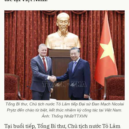
Tổng Bí thư, Chủ tịch nước Tô Lâm tiếp Đại sứ Đan Mạch Nicolai
Prytz đến chào từ biệt, kết thúc nhiệm kỳ công tác tại Việt Nam.
Ảnh: Thống Nhất/TTXVN
Tại buổi tiếp, Tổng Bí thư, Chủ tịch nước Tô Lâm