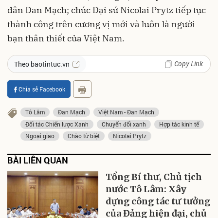
dân Đan Mạch; chúc Đại sứ Nicolai Prytz tiếp tục
thành công trên cương vị mới và luôn là người
bạn thân thiết của Việt Nam.
Copy Link
Theo baotintuc.vn
Chia sẻ Facebook
Tô Lâm
Đan Mạch
Việt Nam - Đan Mạch
Đối tác Chiến lược Xanh
Chuyển đổi xanh
Hợp tác kinh tế
Ngoại giao
Chào từ biệt
Nicolai Prytz
BÀI LIÊN QUAN
Tổng Bí thư, Chủ tịch
nước Tô Lâm: Xây
dựng công tác tư tưởng
của Đảng hiện đại, chủ