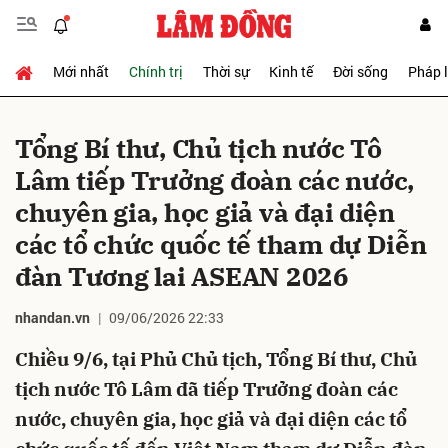
Mới nhất
Chính trị
Thời sự
Kinh tế
Đời sống
Pháp 
Gửi bình luận
Tổng Bí thư, Chủ tịch nước Tô
Lâm tiếp Trưởng đoàn các nước,
chuyên gia, học giả và đại diện
các tổ chức quốc tế tham dự Diễn
đàn Tương lai ASEAN 2026
Hủy
Gửi
nhandan.vn
09/06/2026 22:33
Chiều 9/6, tại Phủ Chủ tịch, Tổng Bí thư, Chủ
tịch nước Tô Lâm đã tiếp Trưởng đoàn các
nước, chuyên gia, học giả và đại diện các tổ