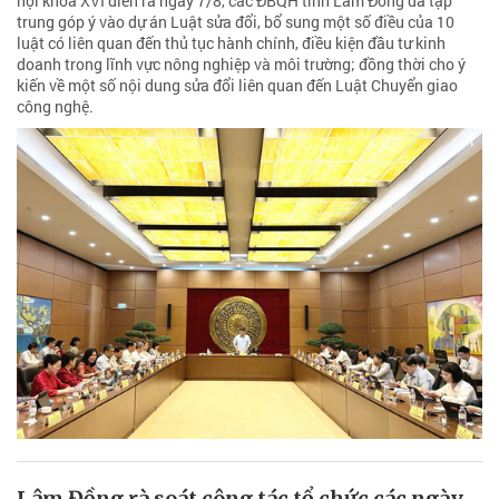
hội khóa XVI diễn ra ngày 7/8, các ĐBQH tỉnh Lâm Đồng đã tập
trung góp ý vào dự án Luật sửa đổi, bổ sung một số điều của 10
luật có liên quan đến thủ tục hành chính, điều kiện đầu tư kinh
doanh trong lĩnh vực nông nghiệp và môi trường; đồng thời cho ý
kiến về một số nội dung sửa đổi liên quan đến Luật Chuyển giao
công nghệ.
Lâm Đồng rà soát công tác tổ chức các ngày