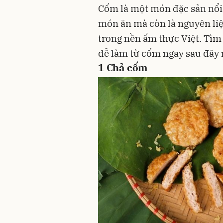
Cốm
là một
món đặc sản
nổi
món ăn mà còn là nguyên li
trong nền ẩm thực Việt. Tì
dễ làm từ cốm ngay sau đây 
1
Chả cốm