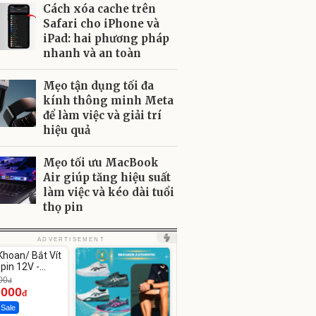
Cách xóa cache trên
Safari cho iPhone và
iPad: hai phương pháp
nhanh và an toàn
Mẹo tận dụng tối đa
kính thông minh Meta
để làm việc và giải trí
hiệu quả
Mẹo tối ưu MacBook
Air giúp tăng hiệu suất
làm việc và kéo dài tuổi
thọ pin
ute
ADVERTISEMENT
hoan/ Bắt Vít
pin 12V -
12
00
đ
.000
đ
 Sale