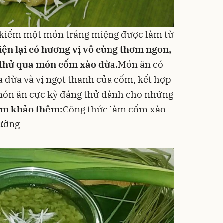
 kiếm một món tráng miệng được làm từ
iện lại có hương vị vô cùng thơm ngon,
i thử qua món cốm xào dừa.
Món ăn có
a
dừa
và vị ngọt thanh của cốm, kết hợp
món ăn cực kỳ đáng thử dành cho những
m khảo thêm:
Công thức làm cốm xào
cưỡng