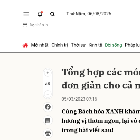
Thứ Năm,
06/08/2026
Đọc báo in
Gửi 
Mới nhất
Chính trị
Thời sự
Kinh tế
Đời sống
Pháp lu
Tổng hợp các mó
đơn giản cho cả 
05/03/2023 07:16
Cùng Bách hóa XANH khám 
hương vị thơm ngon, lại vô 
trong bài viết sau!