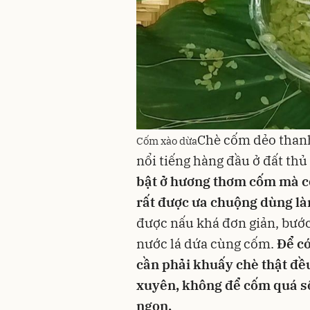
Chè cốm dẻo thanh
Cốm xào dừa
nổi tiếng hàng đầu ở đất thủ
bật ở hương thơm cốm mà cò
rất được ưa chuộng dùng l
được nấu khá đơn giản, bước
nước lá dứa cùng cốm.
Để c
cần phải khuấy chè thật đề
xuyên, không để cốm quá s
ngon.