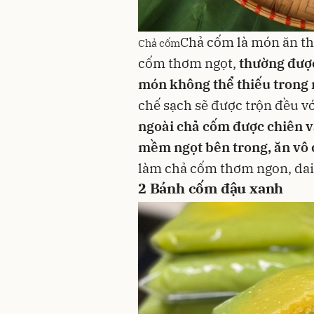
Chả cốm là món ăn th
Chả cốm
cốm thơm ngọt,
thường đượ
món không thể thiếu trong
chế sạch sẽ được trộn đều v
ngoài chả cốm được chiên v
mềm ngọt bên trong, ăn vô 
làm chả cốm thơm ngon, dai 
2
Bánh cốm đậu xanh