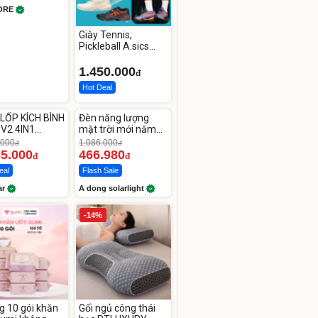
ORE
Giày Tennis,
Pickleball A.sics
Resolution X Đủ
Các Phối Màu
1.450.000
đ
Hot Deal
ute
Unmute
LỐP KÍCH BÌNH
Đèn năng lượng
-56%
 V2 4IN1
mặt trời mới năm
car
2026 có 120 viên
.000
1.086.000
đ
đ
00mAh
LED lớn
85.000
466.980
đ
đ
eal
Flash Sale
ar
A dong solarlight
-14%
g 10 gói khăn
Gối ngủ công thái