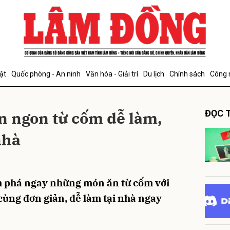
bình luận
ật
Quốc phòng - An ninh
Văn hóa - Giải trí
Du lịch
Chính sách
Công 
n ngon từ cốm dễ làm,
ĐỌC T
nhà
Hủy
G
phá ngay những món ăn từ cốm với
cùng đơn giản, dễ làm tại nhà ngay