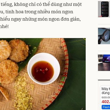
 tiếng, không chỉ có thể dùng như một
ệu, tinh hoa trong nhiều món ngon
m hiểu ngay những món ngon đơn giản,
nhé!
Unm
Máy K
-33%
dùng 
DV33
600.0
402
Flash