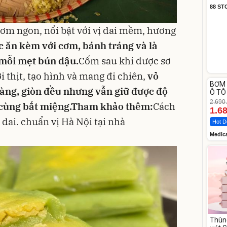
88 ST
ơm ngon, nổi bật với vị dai mềm, hương
c ăn kèm với cơm,
bánh tráng
và là
 mỗi mẹt
bún đậu
.
Cốm sau khi được sơ
ới
thịt
, tạo hình và mang đi chiên,
vỏ
Unm
BƠM 
-37%
àng, giòn đều nhưng vẫn giữ được độ
Ô TÔ
Medi
2.690
cùng bắt miệng.
Tham khảo thêm:
Cách
12.0
1.6
dai. chuẩn vị Hà Nội tại nhà
Hot D
Medic
Thùn