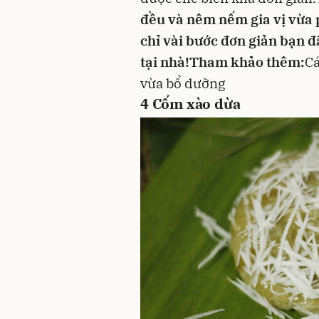
đều và nêm nếm gia vị vừa p
chỉ vài bước đơn giản bạn đ
tại nhà!
Tham khảo thêm:
Cá
vừa bổ dưỡng
4
Cốm xào dừa