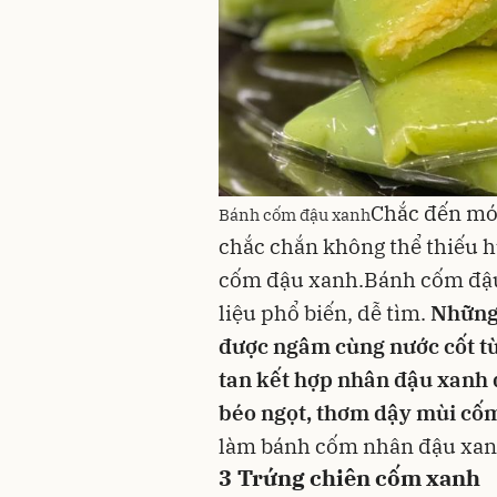
Chắc đến
mó
Bánh cốm đậu xanh
chắc chắn không thể thiếu h
cốm đậu xanh.Bánh cốm đậu
liệu phổ biến, dễ tìm.
Những 
được ngâm cùng nước cốt từ
tan kết hợp nhân
đậu xanh
béo ngọt, thơm dậy mùi cốm
làm bánh cốm nhân đậu xa
3
Trứng chiên cốm xanh