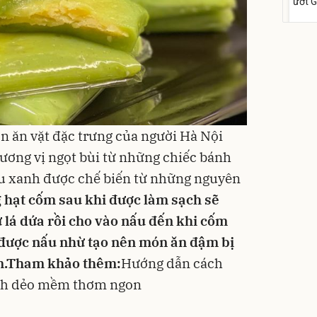
ướt 
cồn 
para
158
Flash
n ăn vặt
đặc trưng của người
Hà Nội
ương vị ngọt bùi từ những chiếc bánh
Phấn
 xanh được chế biến từ những nguyên
Filte
Kiềm
hạt cốm sau khi được làm sạch sẽ
mịn
449
 lá dứa rồi cho vào nấu đến khi cốm
Deal 
được nấu nhừ tạo nên món ăn đậm bị
TIRTI
.
Tham khảo thêm:
Hướng dẫn cách
nh dẻo mềm thơm ngon