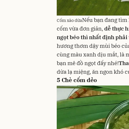
Nếu bạn đang tìm
Cốm xào dừa
cốm vừa đơn giản,
dễ thực h
ngọt béo thì nhất định phả
hương thơm dậy mùi béo củ
cùng màu xanh dịu mắt, là 
bạn mê đồ ngọt đấy nhé!
Tha
dừa lạ miệng, ăn ngon khó 
5
Chè cốm dẻo