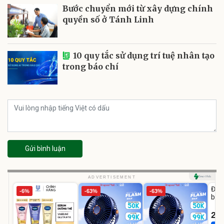
Bước chuyển mới từ xây dựng chính
quyền số ở Tánh Linh
10 quy tắc sử dụng trí tuệ nhân tạo
trong báo chí
Gửi bình luận
U
ADVERTISEMENT
Đai 
-6%
-63%
-63%
bé 
1-9 
22