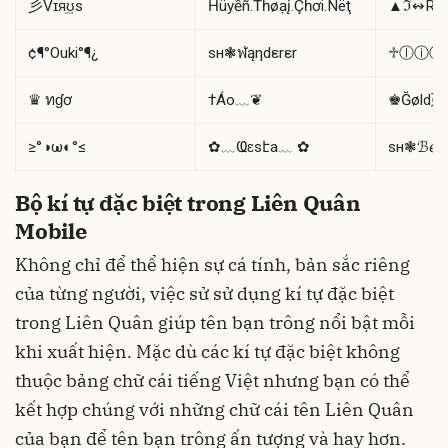
彡Vɪя͢ʊ͋s
Ĥüyềñ.Ťĥøạį.Çĥơi.Ñëţ
▲ℑ↭Rσ
¢¶°Ouki°¶¿
sн❃ฬąηdεrεr
♱ⓛⓘⓝ
♛ ทɠơ
†Áo﹏❦
♚Ğøld廴a
≥°◑ω◐°≤
✿﹏Ҩɛsէa﹏ ✿
sн❃ℬℯ.M
Bộ kí tự đặc biệt trong Liên Quân
Mobile
Không chỉ để thể hiện sự cá tính, bản sắc riêng
của từng người, việc sử sử dụng kí tự đặc biệt
trong Liên Quân giúp tên bạn trông nổi bật mỗi
khi xuất hiện. Mặc dù các kí tự đặc biệt không
thuộc bảng chữ cái tiếng Việt nhưng bạn có thể
kết hợp chúng với những chữ cái tên Liên Quân
của bạn để tên bạn trông ấn tượng và hay hơn.