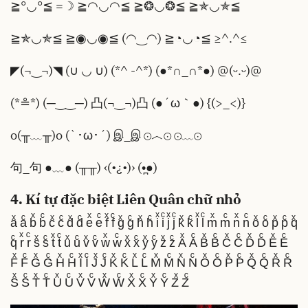
≧°◡°≦ =☽ ≧◠◡◠≦ ≧❂◡❂≦ ≧✯◡✯≦
≧✯◡✯≦ ≧◉◡◉≦ (◠‿◠) ≧◔◡◔≦ ≥^.^≤
◤(¬‿¬)◥ (∪ ◡ ∪) (*^ -^*) (●*∩_∩*●) @(ᵕ.ᵕ)@
(*≗*) (─‿‿─) 凸(¬‿¬)凸 (●´ω｀●) {(>_<)}
o(╥﹏╥)o (`･ω･´) இ_இ ⊙︿⊙ ⊙﹏⊙
句_句 ●﹏● (╥╥) ‹(•¿•)› (•̪●)
4. Kí tự đặc biệt Liên Quân chữ nhỏ
aͯ aͨ bͯ bͨ cͯ cͨ dͯ dͨ eͯ eͨ fͯ fͨ gͯ gͨ hͯ hͨ iͯ iͨ jͯ jͨ kͯ kͨ lͯ lͨ mͯ mͨ nͯ nͨ oͯ oͨ pͯ pͨ qͯ
qͨ rͯ rͨ sͯ sͨ tͯ tͨ uͯ uͨ vͯ vͨ wͯ wͨ xͯ xͨ yͯ yͨ zͯ zͨ Aͯ Aͨ Bͯ Bͨ Cͯ Cͨ Dͯ Dͨ Eͯ Eͨ
Fͯ Fͨ Gͯ Gͨ Hͯ Hͨ Iͯ Iͨ Jͯ Jͨ Kͯ Kͨ Lͯ Lͨ Mͯ Mͨ Nͯ Nͨ Oͯ Oͨ Pͯ Pͨ Qͯ Qͨ Rͯ Rͨ
Sͯ Sͨ Tͯ Tͨ Uͯ Uͨ Vͯ Vͨ Wͯ Wͨ Xͯ Xͨ Yͯ Yͨ Zͯ Zͨ