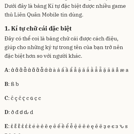
Dưới đây là bảng Kí tự đặc biệt được nhiều game
thủ Liên Quân Mobile tin dùng.
1. Kí tự chữ cái đặc biệt
Đây có thể coi là bảng chữ cái được cách điệu,
giúp cho những ký tự trong tên của bạn trở nên
đặc biệt hơn so với người khác.
A
: ἀ ἄ ἂ ἆ ἁ ἅ ἃ ἇ ά ὰ à ả ấ ầ ẩ ẫ ậ ă ắ ằ ẳ ẵ ặ ā ä å æ a
B
: ß b
C
: ĉ ç č ҁ с ԍ ҫ c
D
: ð đ ԁ ԃ d
E
: ἐ ἔ ἒ ἑ έ ὲ é è ẻ ẽ ẹ ê ế ề ể ễ ệ ē ĕ ė ę ě ë ҙ е є з ԅ ѕ