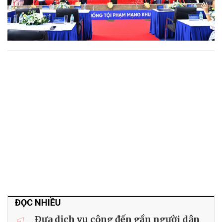
ĐỌC NHIỀU
Ðưa dịch vụ công đến gần người dân