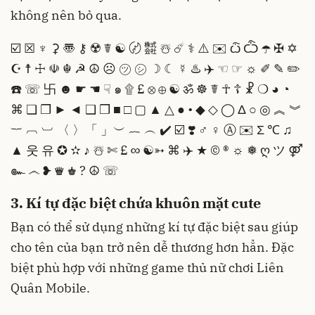
không nên bỏ qua.
☑️ ☒ ♆ ⚳ 〠 ⚷ ☢️ ☤ ☯️ 〄 ㍿ ☃️ ☄️ ⚕ ⚠️ ✉️ ѽ Ѽ ☂️ ✠ ✡️
☪️ ☨ ☩ ☫ ☬ ☭ ☮️ ☹️ ㋡ ㋛ ☽ ☾ ☿ ♨️ ✈️ ☜ ☞ ☼ ✐ ✎ ✏️
☎️ ☏ 卐 ☻ ☛ ☚ ☟ ๑ ۩ £ ⊗ ⊕ ☯️ ॐ ☸️ ☤ ☥ ☦️ ☧ ❍ ◕ ◔
⌘ ❏ ❐ ► ◄ ❑ ❒ ■ □ ▢ ▲ △ ● • ◆ ◇ ◯ Δ ○ ◎ ︽ ︾
︸ ︹ ︺ 〈 〉「 」︶ ︷ ︵ ✔️ ☑️ ❣️ ♂ ♀ Ⓐ ✉️ Σ ℃ ♫
▲ 웃 유 ✪ ✫ ♪ ☃️ ✄ £ ∞ ☯️➳ ⌘ ✈️ ★ © ® ☼ ❅ ღ ツ ⚤
๛ ෴ ❥ ♛ ♚ ? ☮️ ☏
3. Kí tự đặc biệt chứa khuôn mặt cute
Bạn có thể sử dụng những kí tự đặc biệt sau giúp
cho tên của bạn trở nên dễ thương hơn hẳn. Đặc
biệt phù hợp với những game thủ nữ chơi Liên
Quân Mobile.