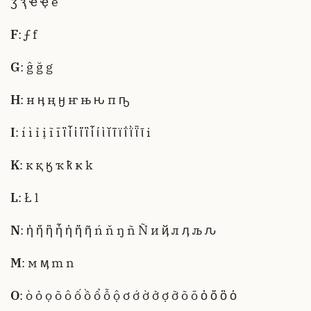
ӡ ԇ ҽ ҿ e
F
: ƒ f
G
: ĝ ğ g
H
: н ӊ ң ӈ ҥ њ ԋ п ҧ
I
: í ì ỉ ị ĩ ī ἲ ἶ ἱ ἵ ἳ ἷ ί ὶ ῐ ῖ ϊ ΐ ῒ ῗ ῑ і
K
: к қ ӄ ҡ ҟ ҝ k
L
: Ł l
N
: ἠ ἤ ἢ ἦ ἡ ἥ ῆ ń ň ŋ ñ Ñ и ҋ л ӆ љ ԉ
M
: м ӎ m n
O
: ò ỏ ọ õ ô ố ồ ổ ỗ ộ ơ ớ ờ ở ợ ỡ õ ō ὀ ὄ ὂ ὁ