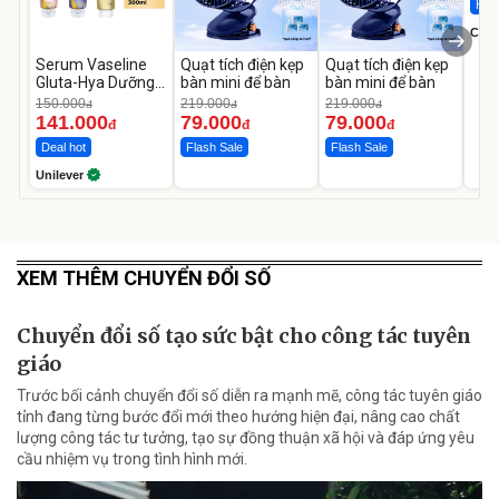
Hot 
Cecil
Serum Vaseline
Quạt tích điện kẹp
Quạt tích điện kẹp
Gluta-Hya Dưỡng
bàn mini để bàn
bàn mini để bàn
Da Sáng Mịn Sau 7
150.000
219.000
219.000
đ
đ
đ
Ngày
141.000
79.000
79.000
đ
đ
đ
Deal hot
Flash Sale
Flash Sale
Unilever
XEM THÊM CHUYỂN ĐỔI SỐ
Chuyển đổi số tạo sức bật cho công tác tuyên
giáo
Trước bối cảnh chuyển đổi số diễn ra mạnh mẽ, công tác tuyên giáo
tỉnh đang từng bước đổi mới theo hướng hiện đại, nâng cao chất
lượng công tác tư tưởng, tạo sự đồng thuận xã hội và đáp ứng yêu
cầu nhiệm vụ trong tình hình mới.