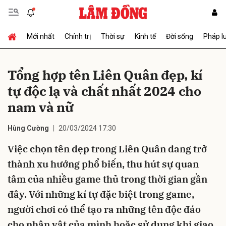
Mới nhất
Chính trị
Thời sự
Kinh tế
Đời sống
Pháp l
Gửi bình luận
Tổng hợp tên Liên Quân đẹp, kí
tự độc lạ và chất nhất 2024 cho
nam và nữ
Hùng Cường
20/03/2024 17:30
Việc chọn tên đẹp trong Liên Quân đang trở
Hủy
Gửi
thành xu hướng phổ biến, thu hút sự quan
tâm của nhiều game thủ trong thời gian gần
đây. Với những kí tự đặc biệt trong game,
người chơi có thể tạo ra những tên độc đáo
cho nhân vật của mình hoặc sử dụng khi giao