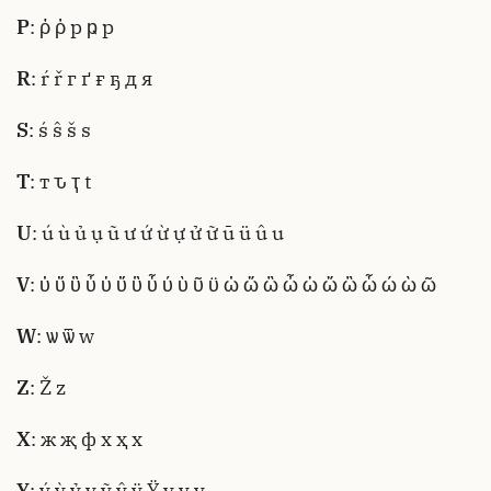
P
: ῤ ῥ р ҏ p
R
: ŕ ř г ґ ғ ҕ д я
S
: ś ŝ š s
T
: т ԏ ҭ t
U
: ú ù ủ ụ ũ ư ứ ừ ự ử ữ ū ü û u
V
: ὐ ὔ ὒ ὖ ὑ ὕ ὓ ὗ ύ ὺ ῦ ϋ ὠ ὤ ὢ ὦ ὡ ὥ ὣ ὧ ώ ὼ ῶ
W
: ѡ ѿ w
Z
: Ž z
X
: ж җ ф х ҳ x
Y
: ý ỳ ỷ ỵ ỹ ŷ ÿ Ÿ у ү ұ