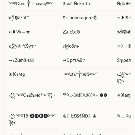
༺Ɗเευ༒Ƭɦυyεɳ༻
βєsէ Ňαkɾσtɦ
Ňɠộ★Ƙɦ
๖ۣۜℜѺƔคŁ♛™
$~Liondragon~$
➻❥ℛȇɳ
➻❥Vk︵♚
乙υ长α®
๖ۣۜℜѺƔคŁ
๖ۣۜSۣۜN✯•Y.Šynˣˣ
ะṂ͚ᴏṏᴎ※
☆》Hãč
⇝ะƵü₥ßiє۞
⇝Θ℘†เʍüร
Šηιρє
♜长ιฑǥ
༺ℒữ༒ℬố༻
꧁༺ɧắ
꧂
꧁༺☪️ℴℛℴทα༻꧂
ᴾᴿᴼシⓖấⓤ.ⓚⓐ︵❻❾
❖ℜaɱb
꧁༺18•🅧🅤🅚🅐༻
♔〘Ł€Ꮆ€ŇĐ〙♔
✎﹏Kußu
꧂