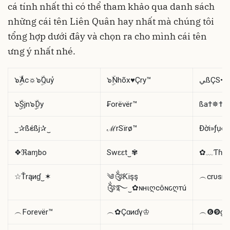
cá tính nhất thì có thể tham khảo qua danh sách
những cái tên Liên Quân hay nhất mà chúng tôi
tổng hợp dưới đây và chọn ra cho mình cái tên
ưng ý nhất nhé.
๖ۣۜÁc☼๖ۣۜQuỷ
๖ۣۜNhõx♥️Çry™
๖ۣۣۜSjn๖ۣۣۜDy
₣orëvër™
ßa†✵†µ
‿✰ßέßj✰‿
ℳrSïrø™
Đời»ƒụ«ß
❖ℜaɱbo
Swɛɛt‿✾
✿﹏Ƭɦả
☆Ťrąиɠ‿✶
༄༂Ƙїşş
︵crυѕн⁀ᶦ
༂࿐‿✿ɴнιღcôɴԍღтú
︵Forevër™
︵✿Çɑиɗү♔
︵❻❾ɠán