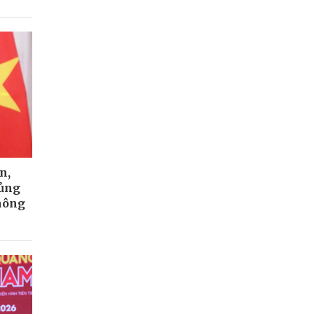
n,
củng
hông