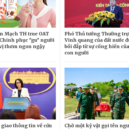
ến Mạch TH true OAT
Phó Thủ tướng Thường trự
Chinh phục "gu" người
Vinh quang của đất nước đ
 vị thơm ngon ngậy
bồi đắp từ sự cống hiến củ
con người
 giao thông tin về cứu
Chờ một kỷ vật gọi tên ngư