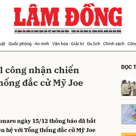
bình luận
uật
Quốc phòng - An ninh
Văn hóa - Giải trí
Du lịch
Chính sách
Công
ĐỌC T
l công nhận chiến
hống đắc cử Mỹ Joe
Hủy
G
sonaro ngày 15/12 thông báo đã bắt
ên hệ với Tổng thống đắc cử Mỹ Joe