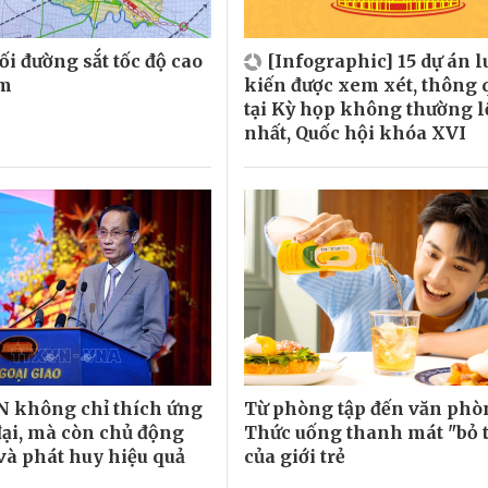
ối đường sắt tốc độ cao
[Infographic] 15 dự án l
am
kiến được xem xét, thông 
tại Kỳ họp không thường l
nhất, Quốc hội khóa XVI
 không chỉ thích ứng
Từ phòng tập đến văn phò
 đại, mà còn chủ động
Thức uống thanh mát "bỏ t
 và phát huy hiệu quả
của giới trẻ