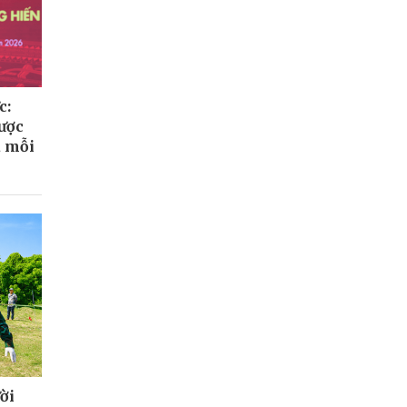
c:
ược
a mỗi
ời