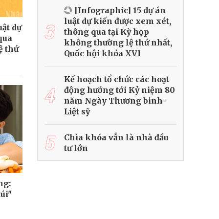
[Infographic] 15 dự án
luật dự kiến được xem xét,
3
uật dự
thông qua tại Kỳ họp
qua
không thường lệ thứ nhất,
ệ thứ
Quốc hội khóa XVI
Kế hoạch tổ chức các hoạt
4
động hướng tới Kỷ niệm 80
năm Ngày Thương binh-
Liệt sỹ
5
Chìa khóa vẫn là nhà đầu
tư lớn
ng:
úi"