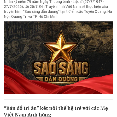
Nhân kỷ niệm 79 năm Ngày Thương binh - Liệt sĩ (27/7/1947 -
27/7/2026), tối 26/7, Đài Truyền hình Việt Nam sẽ thực hiện cầu
truyền hình “Sao sáng dẫn đường” tại 4 điểm cầu Tuyên Quang, Hà
Nội, Quảng Trị và TP. Hồ Chí Minh.
"Bản đồ tri ân" kết nối thế hệ trẻ với các Mẹ
Việt Nam Anh hùng