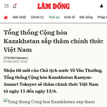
Mới nhất
Chính trị
Thời sự
Kinh tế
Đời sống
Pháp 
Gửi bình luận
Tổng thống Cộng hòa
Kazakhstan sắp thăm chính thức
Việt Nam
(TTXVN/Vietnam+)
07/06/2023 19:43
Nhận lời mời của Chủ tịch nước Võ Văn Thưởng,
Hủy
Gửi
Tổng thống Cộng hòa Kazakhstan Kassym-
Jomart Tokayev sẽ thăm chính thức Việt Nam
từ ngày 11 đến ngày 13/6.