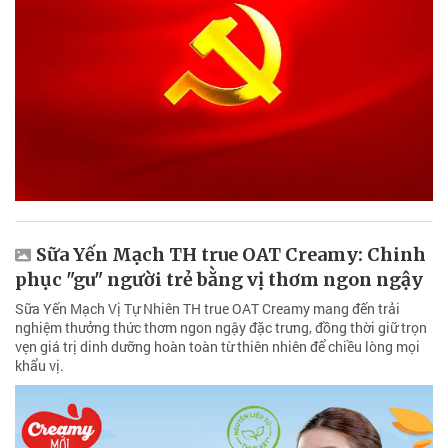
Sữa Yến Mạch TH true OAT Creamy: Chinh
phục "gu" người trẻ bằng vị thơm ngon ngậy
Sữa Yến Mạch Vị Tự Nhiên TH true OAT Creamy mang đến trải
nghiệm thưởng thức thơm ngon ngậy đặc trưng, đồng thời giữ trọn
vẹn giá trị dinh dưỡng hoàn toàn từ thiên nhiên để chiều lòng mọi
khẩu vị.