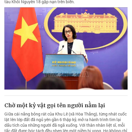
tàu Khôi Nguyên 18 gặp nạn trên biển.
Chờ một kỷ vật gọi tên người nằm lại
Giữa cái nắng bỏng rát của Khu Lê (xã Hòa Thắng), từng nhát cuốc
lật lên lớp đất đã ngủ yên gần 6 thập kỷ, mở ra hành trình tìm lại
dấu tích của những người đã ngã xuống. Với thân nhân liệt sĩ, mỗi
tấc đất được bóc tách đều nhen lên một niềm hi vọng. Họ không chỉ