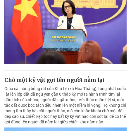
Chờ một kỷ vật gọi tên người nằm lại
Giữa cái nắng bỏng rát của Khu Lê (xã Hòa Thắng), từng nhát cuốc
lật lên lớp đất đã ngủ yên gần 6 thập kỷ, mở ra hành trình tìm lại
dấu tích của những người đã ngã xuống. Với thân nhân liệt sĩ, mỗi
tấc đất được bóc tách đều nhen lên một niềm hi vọng. Họ không chỉ
mong tìm thấy hài cốt người thân, mà còn khắc khoải chờ một đôi
dép cao su, chiếc kẹp tóc hay bất kỳ kỷ vật nào còn sót lại để có thể
gọi đúng tên người đã nằm lại giữa chiến khu năm nào.