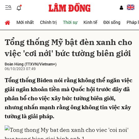
Mới nhất
Chính trị
Thời sự
Kinh tế
Đời sống
Pháp 
Gửi bình luận
Tổng thống Mỹ bật đèn xanh cho
việc 'cơi nới' bức tường biên giới
Đoàn Hùng
(TTXVN/Vietnam+)
06/10/2023 07:49
Tổng thống Biden nói rằng không thể ngăn việc
giải ngân khoản tiền mà Quốc hội trước đây đã
Hủy
Gửi
phân bổ cho việc xây bức tường biên giới,
nhưng nhấn mạnh rằng ông không tin việc xây
tường là giải pháp.