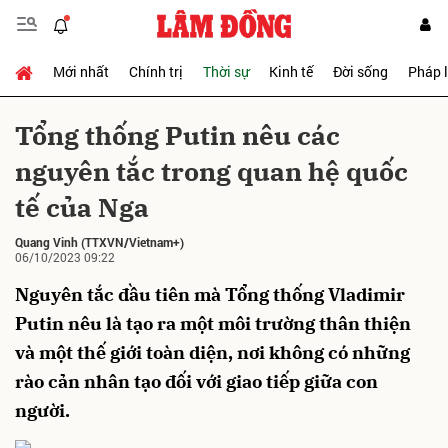
Mới nhất
Chính trị
Thời sự
Kinh tế
Đời sống
Pháp 
Gửi bình luận
Tổng thống Putin nêu các
nguyên tắc trong quan hệ quốc
tế của Nga
Quang Vinh
(TTXVN/Vietnam+)
06/10/2023 09:22
Nguyên tắc đầu tiên mà Tổng thống Vladimir
Hủy
Gửi
Putin nêu là tạo ra một môi trường thân thiện
và một thế giới toàn diện, nơi không có những
rào cản nhân tạo đối với giao tiếp giữa con
người.