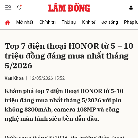
Mới nhất
Chính trị
Thời sự
Kinh tế
Đời sống
Pháp l
Gửi bình luận
Top 7 điện thoại HONOR từ 5 – 10
triệu đồng đáng mua nhất tháng
5/2026
Văn Khoa
12/05/2026 15:52
Khám phá top 7 điện thoại HONOR từ 5-10
Hủy
Gửi
triệu đáng mua nhất tháng 5/2026 với pin
khủng 8300mAh, camera 108MP và công
nghệ màn hình siêu bền dẫn đầu.
Bước sang tháng 5/2026, thị trường điện thoại