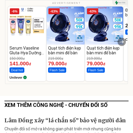
U
ADVERTISEMENT
Đai 
-6%
-63%
-63%
bé 
1-9 
22
Hot 
Cecil
Serum Vaseline
Quạt tích điện kẹp
Quạt tích điện kẹp
Gluta-Hya Dưỡng
bàn mini để bàn
bàn mini để bàn
Da Sáng Mịn Sau 7
150.000
219.000
219.000
đ
đ
đ
Ngày
141.000
79.000
79.000
đ
đ
đ
Deal hot
Flash Sale
Flash Sale
Unilever
XEM THÊM CÔNG NGHỆ - CHUYỂN ĐỔI SỐ
Lâm Đồng xây “lá chắn số” bảo vệ người dân
Chuyển đổi số mở ra không gian phát triển mới nhưng cũng kéo