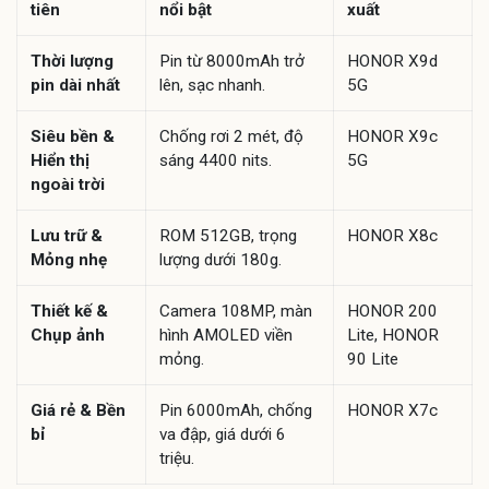
tiên
nổi bật
xuất
Thời lượng
Pin từ 8000mAh trở
HONOR X9d
pin dài nhất
lên, sạc nhanh.
5G
Siêu bền &
Chống rơi 2 mét, độ
HONOR X9c
Hiển thị
sáng 4400 nits.
5G
ngoài trời
Lưu trữ &
ROM 512GB, trọng
HONOR X8c
Mỏng nhẹ
lượng dưới 180g.
Thiết kế &
Camera 108MP, màn
HONOR 200
Chụp ảnh
hình AMOLED viền
Lite, HONOR
mỏng.
90 Lite
Giá rẻ & Bền
Pin 6000mAh, chống
HONOR X7c
bỉ
va đập, giá dưới 6
triệu.