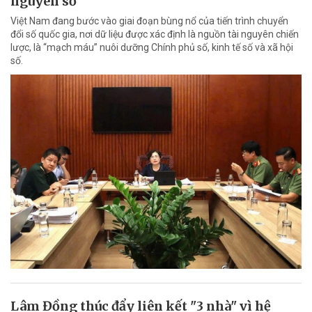
nguyên số
Việt Nam đang bước vào giai đoạn bùng nổ của tiến trình chuyển
đổi số quốc gia, nơi dữ liệu được xác định là nguồn tài nguyên chiến
lược, là “mạch máu” nuôi dưỡng Chính phủ số, kinh tế số và xã hội
số.
Lâm Đồng thúc đẩy liên kết "3 nhà" vì hệ