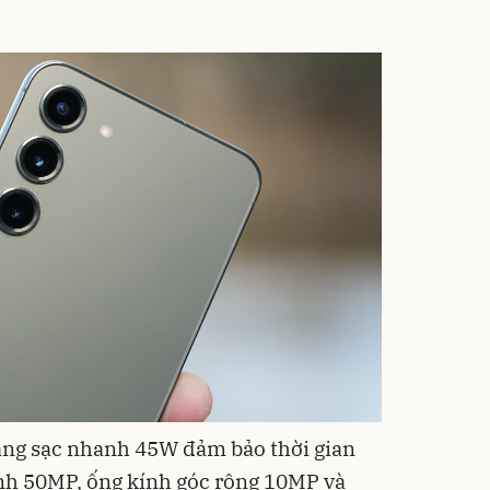
ng sạc nhanh 45W đảm bảo thời gian
nh 50MP, ống kính góc rộng 10MP và