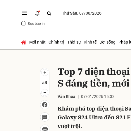
Thứ Sáu,
07/08/2026
Đọc báo in
Gửi 
Mới nhất
Chính trị
Thời sự
Kinh tế
Đời sống
Pháp l
Top 7 điện thoạ
S đáng tiền, mớ
Văn Khoa
07/01/2026 15:33
Khám phá top điện thoại S
Galaxy S24 Ultra đến S21 FE
vượt trội.