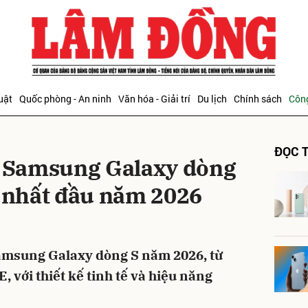
bình luận
uật
Quốc phòng - An ninh
Văn hóa - Giải trí
Du lịch
Chính sách
Công
ĐỌC T
i Samsung Galaxy dòng
i nhất đầu năm 2026
Hủy
G
amsung Galaxy dòng S năm 2026, từ
, với thiết kế tinh tế và hiệu năng