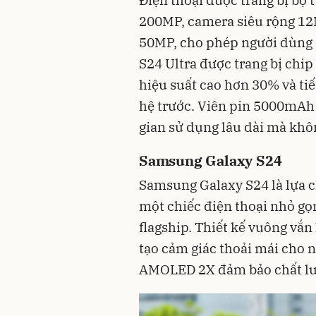
Điện thoại được trang bị bộ
200MP, camera siêu rộng 12
50MP, cho phép người dùng c
S24 Ultra được trang bị chi
hiệu suất cao hơn 30% và ti
hệ trước. Viên pin 5000mAh
gian sử dụng lâu dài mà khôn
Samsung Galaxy S24
Samsung Galaxy S24 là lựa 
một chiếc điện thoại nhỏ gọ
flagship. Thiết kế vuông vắ
tạo cảm giác thoải mái cho
AMOLED 2X đảm bảo chất lượ