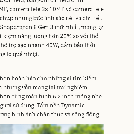
 tứ camera, bao gồm camera chính
MP, camera tele 3x 10MP và camera tele
hụp những bức ảnh sắc nét và chi tiết.
p Snapdragon 8 Gen 3 mới nhất, mang lại
ết kiệm năng lượng hơn 25% so với thế
 hỗ trợ sạc nhanh 45W, đảm bảo thời
g lo quá nhiệt.
chọn hoàn hảo cho những ai tìm kiếm
n nhưng vẫn mang lại trải nghiệm
n hơn cùng màn hình 6,2 inch mỏng nhẹ
 người sử dụng. Tấm nền Dynamic
ng hình ảnh chân thực và sống động.