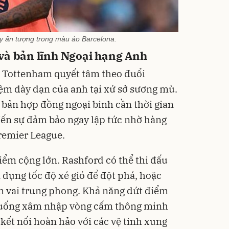
y ấn tượng trong màu áo Barcelona.
và bản lĩnh Ngoại hạng Anh
n Tottenham quyết tâm theo đuổi
ệm dày dạn của anh tại xứ sở sương mù.
bản hợp đồng ngoại binh cần thời gian
đến sự đảm bảo ngay lập tức nhờ hàng
Premier League.
iểm cộng lớn. Rashford có thể thi đấu
n dụng tốc độ xé gió để đột phá, hoặc
ắm vai trung phong. Khả năng dứt điểm
 huống xâm nhập vòng cấm thông minh
 kết nối hoàn hảo với các vệ tinh xung