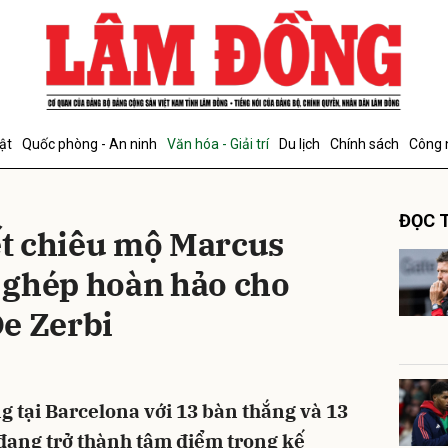
bình luận
ật
Quốc phòng - An ninh
Văn hóa - Giải trí
Du lịch
Chính sách
Công 
ĐỌC T
t chiêu mộ Marcus
 ghép hoàn hảo cho
e Zerbi
Hủy
G
g tại Barcelona với 13 bàn thắng và 13
đang trở thành tâm điểm trong kế