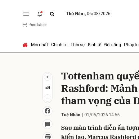
Thứ Năm,
06/08/2026
Đọc báo in
Gửi 
Mới nhất
Chính trị
Thời sự
Kinh tế
Đời sống
Pháp lu
Tottenham quyế
Rashford: Mảnh
tham vọng của D
Tuệ Nhân
01/05/2026 14:56
Sau màn trình diễn ấn tượn
kiến tạo, Marcus Rashford 