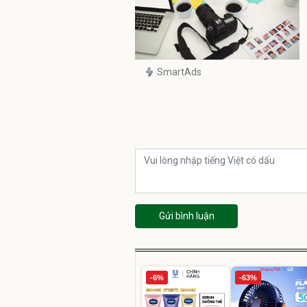
SmartAds
Gửi bình luận
-6%
-63%