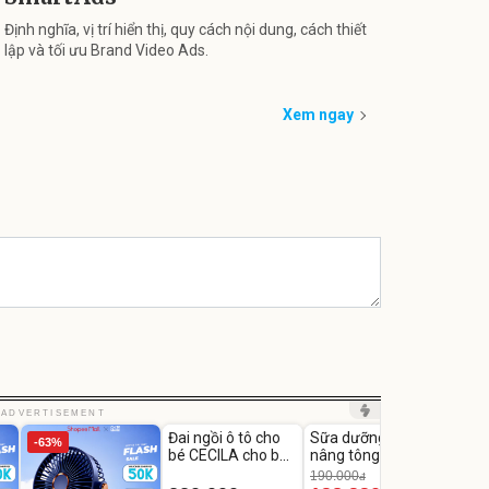
Định nghĩa, vị trí hiển thị, quy cách nội dung, cách thiết
lập và tối ưu Brand Video Ads.
Xem ngay
Unmute
Unmute
Unm
ADVERTISEMENT
Đai ngồi ô tô cho
Sữa dưỡng thể
Robot
-63%
-27%
bé CECILA cho bé
nâng tông tức thì
Nhà -
1-9 tuổi
Vaseline Body
Thôn
190.000
3.000
đ