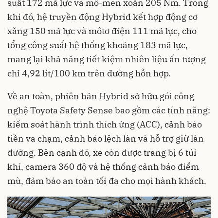
suất 172 mã lực và mô-men xoắn 205 Nm. Trong
khi đó, hệ truyền động Hybrid kết hợp động cơ
xăng 150 mã lực và môtơ điện 111 mã lực, cho
tổng công suất hệ thống khoảng 183 mã lực,
mang lại khả năng tiết kiệm nhiên liệu ấn tượng
chỉ 4,92 lít/100 km trên đường hỗn hợp.
Về an toàn, phiên bản Hybrid sở hữu gói công
nghệ Toyota Safety Sense bao gồm các tính năng:
kiểm soát hành trình thích ứng (ACC), cảnh báo
tiền va chạm, cảnh báo lệch làn và hỗ trợ giữ làn
đường. Bên cạnh đó, xe còn được trang bị 6 túi
khí, camera 360 độ và hệ thống cảnh báo điểm
mù, đảm bảo an toàn tối đa cho mọi hành khách.