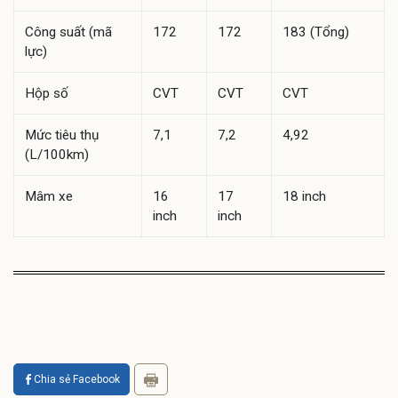
Công suất (mã
172
172
183 (Tổng)
lực)
Hộp số
CVT
CVT
CVT
Mức tiêu thụ
7,1
7,2
4,92
(L/100km)
Mâm xe
16
17
18 inch
inch
inch
Chia sẻ Facebook