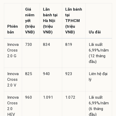
Giá
Lăn
Lăn bánh
niêm
bánh tại
tại
yết
Hà Nội
TP.HCM
Phiên
(triệu
(triệu
(triệu
bản
VNĐ)
VNĐ)
VNĐ)
Ưu đãi
Innova
730
834
819
Lãi suất
Cross
6,99%/năm
2.0 G
(12 tháng
đầu)
Innova
825
940
923
Liên hệ đại
Cross
lý
2.0 V
Innova
960
1.091
1.072
Lãi suất
Cross
6,99%/năm
2.0
(6 tháng
HEV
đầu)