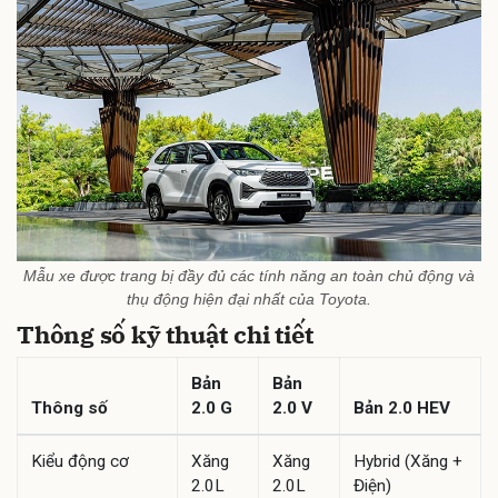
Mẫu xe được trang bị đầy đủ các tính năng an toàn chủ động và
thụ động hiện đại nhất của Toyota.
Thông số kỹ thuật chi tiết
Bản
Bản
Thông số
2.0 G
2.0 V
Bản 2.0 HEV
Kiểu động cơ
Xăng
Xăng
Hybrid (Xăng +
2.0L
2.0L
Điện)