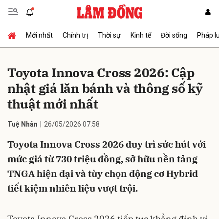
Mới nhất
Chính trị
Thời sự
Kinh tế
Đời sống
Pháp l
Gửi bình luận
Toyota Innova Cross 2026: Cập
nhật giá lăn bánh và thông số kỹ
thuật mới nhất
Tuệ Nhân
26/05/2026 07:58
Toyota Innova Cross 2026 duy trì sức hút với
Hủy
Gửi
mức giá từ 730 triệu đồng, sở hữu nền tảng
TNGA hiện đại và tùy chọn động cơ Hybrid
tiết kiệm nhiên liệu vượt trội.
Toyota Innova Cross 2026 tiếp tục khẳng định vị