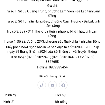
Phó Giám đốc phụ trách báo điện tử: Vũ Ngọc Tú
Địa chỉ:
Trụ sở 1: Số 38 Quang Trung, phường Lâm Viên - Đà Lạt, tỉnh Lâm
Đồng.
Trụ sở 2: Số 10 Trần Hưng Đạo, phường Xuân Hương - Đà Lạt, tỉnh
Lâm Đồng.
Trụ sở 3: 339 - 341 Thủ Khoa Huân, phường Phú Thủy, tỉnh Lâm
Đồng.
Trụ sở 4: Số 82, đường 23/3, phường Bắc Gia Nghĩa, tỉnh Lâm Đồng.
Giấy phép hoạt động báo in và báo điện tử số 232/GP-BTTT cấp
ngày 29 tháng 8 năm 2024 của Bộ Thông tin và Truyền thông.
Điện thoại: (0263) 3822473; (0263) 3810443 - Fax: (0263)
3827608.
Hotline: 0977885454
Kết nối chúng tôi tại:
Chính trị
Thời sự
Kinh tế
Đời sống