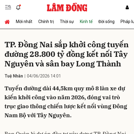
Mới nhất
Chính trị
Thời sự
Kinh tế
Đời sống
Pháp l
Gửi bình luận
TP. Đồng Nai sắp khởi công tuyến
đường 28.800 tỷ đồng kết nối Tây
Nguyên và sân bay Long Thành
Tuệ Nhân
04/06/2026 14:01
Tuyến đường dài 44,5km quy mô 8 làn xe dự
Hủy
Gửi
kiến khởi công vào năm 2026, đóng vai trò
trục giao thông chiến lược kết nối vùng Đông
Nam Bộ với Tây Nguyên.
Ban Quản lý dự án đầu tư xây dựng TP. Đồng Nai