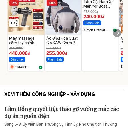
Tắm Gội Nam X-
-2%
-50%
-13%
Men for Boss
Intense 850g/
278.000
đ
Legend 830g
240.000
đ
Flash Sale
X-men Official
Store
Máy massage
Áo Điều Hòa Quạt
Máy
cầm tay chính
Gió KAW Chưa Bao
Phê
hãng SMART
Gồm Phụ Kiện Và
Min
450.000
510.000
320.
đ
đ
TREND
Pin
020
440.000
255.000
25
đ
đ
Bán chạy
Flash Sale
Flas
SOK
SMART
TREND
XEM THÊM CÔNG NGHIỆP - XÂY DỰNG
Lâm Đồng quyết liệt tháo gỡ vướng mắc các
dự án nguồn điện
Sáng 6/8, Ủy viên Ban Thường vụ Tỉnh ủy, Phó Chủ tịch Thường