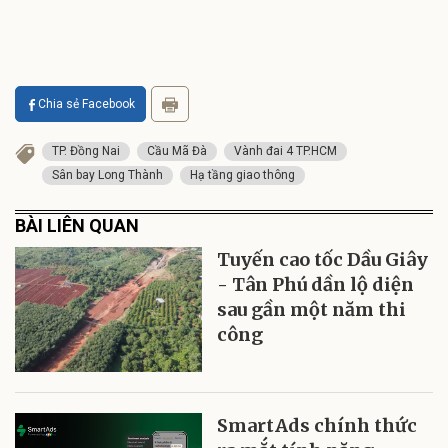
Chia sẻ Facebook
TP. Đồng Nai
Cầu Mã Đà
Vành đai 4 TP.HCM
Sân bay Long Thành
Hạ tầng giao thông
BÀI LIÊN QUAN
Tuyến cao tốc Dầu Giây
- Tân Phú dần lộ diện
sau gần một năm thi
công
SmartAds chính thức