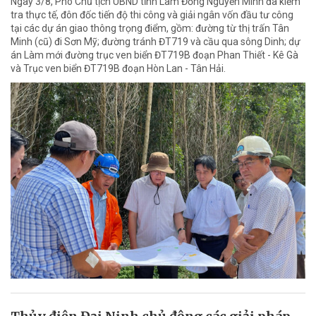
Ngày 3/8, Phó Chủ tịch UBND tỉnh Lâm Đồng Nguyễn Minh đã kiểm
tra thực tế, đôn đốc tiến độ thi công và giải ngân vốn đầu tư công
tại các dự án giao thông trọng điểm, gồm: đường từ thị trấn Tân
Minh (cũ) đi Sơn Mỹ; đường tránh ĐT719 và cầu qua sông Dinh; dự
án Làm mới đường trục ven biển ĐT719B đoạn Phan Thiết - Kê Gà
và Trục ven biển ĐT719B đoạn Hòn Lan - Tân Hải.