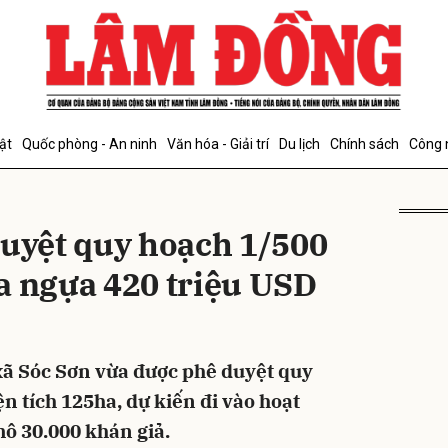
bình luận
ật
Quốc phòng - An ninh
Văn hóa - Giải trí
Du lịch
Chính sách
Công 
duyệt quy hoạch 1/500
a ngựa 420 triệu USD
Hủy
G
xã Sóc Sơn vừa được phê duyệt quy
ện tích 125ha, dự kiến đi vào hoạt
ô 30.000 khán giả.