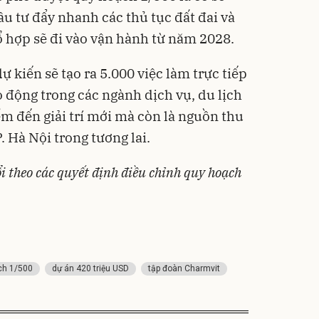
u tư đẩy nhanh các thủ tục đất đai và
ổ hợp sẽ đi vào vận hành từ năm 2028.
ự kiến sẽ tạo ra 5.000 việc làm trực tiếp
 động trong các ngành dịch vụ, du lịch
ểm đến giải trí mới mà còn là nguồn thu
 Hà Nội trong tương lai.
ổi theo các quyết định điều chỉnh quy hoạch
ch 1/500
dự án 420 triệu USD
tập đoàn Charmvit