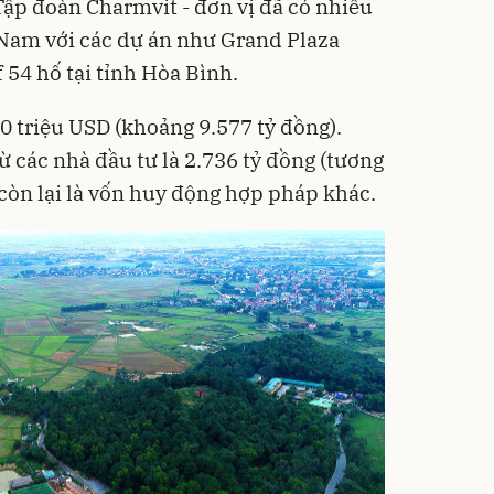
Tập đoàn Charmvit - đơn vị đã có nhiều
 Nam với các dự án như Grand Plaza
f 54 hố tại tỉnh Hòa Bình.
0 triệu USD (khoảng 9.577 tỷ đồng).
từ các nhà đầu tư là 2.736 tỷ đồng (tương
còn lại là vốn huy động hợp pháp khác.