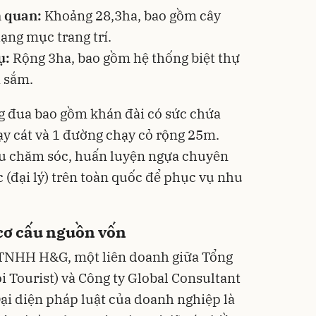
h quan:
Khoảng 28,3ha, bao gồm cây
ạng mục trang trí.
ụ:
Rộng 3ha, bao gồm hệ thống biệt thự
a sắm.
g đua bao gồm khán đài có sức chứa
ạy cát và 1 đường chạy cỏ rộng 25m.
khu chăm sóc, huấn luyện ngựa chuyên
c (đại lý) trên toàn quốc để phục vụ nhu
 cơ cấu nguồn vốn
y TNHH H&G, một liên doanh giữa Tổng
i Tourist) và Công ty Global Consultant
i diện pháp luật của doanh nghiệp là