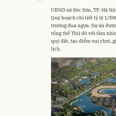
UBND xã Sóc Sơn, TP. Hà Nộ
Quy hoạch chi tiết tỷ lệ 1/50
trường đua ngựa. Dự án đượ
tổng thể Thủ đô với tầm nhì
quỹ đất, tạo điểm vui chơi, 
lịch.