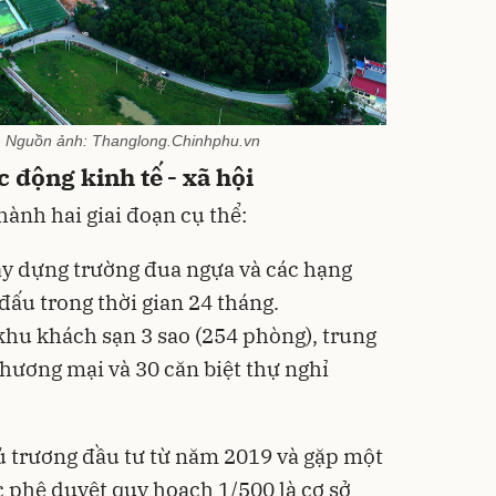
án. Nguồn ảnh: Thanglong.Chinhphu.vn
c động kinh tế - xã hội
ành hai giai đoạn cụ thể:
y dựng trường đua ngựa và các hạng
đấu trong thời gian 24 tháng.
hu khách sạn 3 sao (254 phòng), trung
thương mại và 30 căn biệt thự nghỉ
 trương đầu tư từ năm 2019 và gặp một
c phê duyệt quy hoạch 1/500 là cơ sở