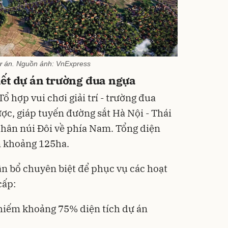
ự án. Nguồn ảnh: VnExpress
tiết dự án trường đua ngựa
ổ hợp vui chơi giải trí - trường đua
 lược, giáp tuyến đường sắt Hà Nội - Thái
chân núi Đôi về phía Nam. Tổng diện
n khoảng 125ha.
n bổ chuyên biệt để phục vụ các hoạt
cấp:
iếm khoảng 75% diện tích dự án