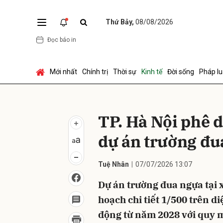
Thứ Bảy,
08/08/2026
Đọc báo in
Gửi 
Mới nhất
Chính trị
Thời sự
Kinh tế
Đời sống
Pháp lu
TP. Hà Nội phê 
dự án trường đu
Tuệ Nhân
07/07/2026 13:07
Dự án trường đua ngựa tại 
hoạch chi tiết 1/500 trên di
động từ năm 2028 với quy m