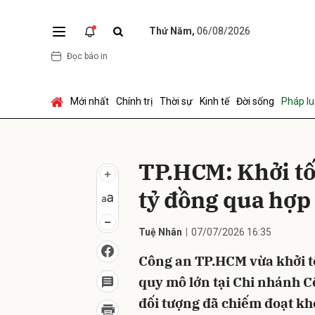
Thứ Năm,
06/08/2026
Đọc báo in
Gửi 
Mới nhất
Chính trị
Thời sự
Kinh tế
Đời sống
Pháp lu
TP.HCM: Khởi tố 
tỷ đồng qua hợp
Tuệ Nhân
07/07/2026 16:35
Công an TP.HCM vừa khởi tố
quy mô lớn tại Chi nhánh 
đối tượng đã chiếm đoạt kh