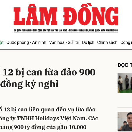
bình luận
ật
Quốc phòng - An ninh
Văn hóa - Giải trí
Du lịch
Chính sách
Công 
ĐỌC T
12 bị can lừa đảo 900
 đồng kỳ nghỉ
Hủy
G
 12 bị can liên quan đến vụ lừa đảo
Công ty TNHH Holidays Việt Nam. Các
oảng 900 tỷ đồng của gần 10.000