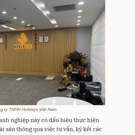
g ty TNHH Holidays Việt Nam.
oanh nghiệp này có dấu hiệu thực hiện
ài sản thông qua việc tư vấn, ký kết các