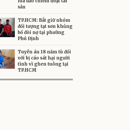
lừa đảo chiếm đoạt tài
sản
TP.HCM: Bắt giữ nhóm
đối tượng tạt sơn khủng
bố đòi nợ tại phường
Phú Định
Tuyên án 18 năm tù đối
với bị cáo sát hại người
tình vì ghen tuông tại
TP.HCM