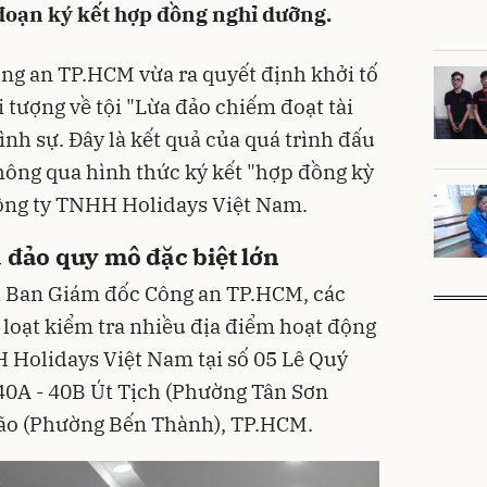
đoạn ký kết hợp đồng nghỉ dưỡng.
ông an TP.HCM vừa ra quyết định khởi tố
i tượng về tội "Lừa đảo chiếm đoạt tài
ình sự. Đây là kết quả của quá trình đấu
thông qua hình thức ký kết "hợp đồng kỳ
Công ty TNHH Holidays Việt Nam.
 đảo quy mô đặc biệt lớn
ủa Ban Giám đốc Công an TP.HCM, các
 loạt kiểm tra nhiều địa điểm hoạt động
 Holidays Việt Nam tại số 05 Lê Quý
40A - 40B Út Tịch (Phường Tân Sơn
ão (Phường Bến Thành), TP.HCM.