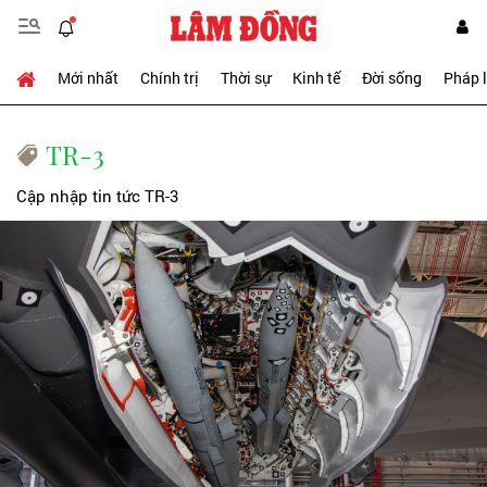
Mới nhất
Chính trị
Thời sự
Kinh tế
Đời sống
Pháp 
TR-3
Cập nhập tin tức TR-3