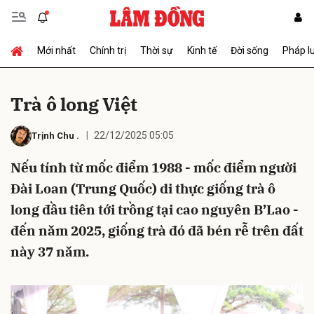
Mới nhất
Chính trị
Thời sự
Kinh tế
Đời sống
Pháp l
Gửi bình luận
Trà ô long Việt
22/12/2025 05:05
Trịnh Chu
.
Nếu tính từ mốc điểm 1988 - mốc điểm người
Đài Loan (Trung Quốc) di thực giống trà ô
long đầu tiên tới trồng tại cao nguyên B’Lao -
Hủy
Gửi
đến năm 2025, giống trà đó đã bén rễ trên đất
này 37 năm.