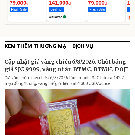
Ngày
12.
79.000
141.000
79.000
1.
đ
đ
đ
Flash Sale
Deal hot
Flash Sale
Hot 
Unilever
XEM THÊM THƯƠNG MẠI - DỊCH VỤ
Cập nhật giá vàng chiều 6/8/2026: Chốt bảng
giá SJC 9999, vàng nhẫn BTMC, BTMH, DOJI
Giá vàng hôm nay chiều 6/8/2026 tăng mạnh, SJC bán ra 142,7
triệu đồng/lượng; vàng thế giới tiến sát 4.300 USD/ounce.