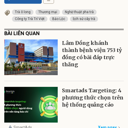
Trà ô long
Thương mại
Nghệ thuật pha trà
Công ty Trà Trí Việt
Bảo Lộc
lịch sử cây trà
BÀI LIÊN QUAN
Lâm Đồng khánh
thành bệnh viện 753 tỷ
đồng có bãi đáp trực
thăng
Smartads Targeting: 4
phương thức chọn trên
hệ thống quảng cáo
SmartAds
Xem ngay