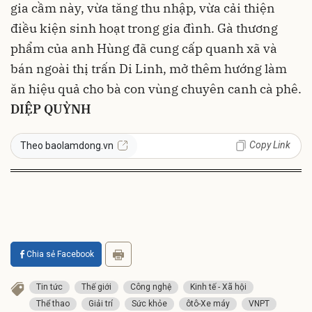
gia cầm này, vừa tăng thu nhập, vừa cải thiện
điều kiện sinh hoạt trong gia đình. Gà thương
phẩm của anh Hùng đã cung cấp quanh xã và
bán ngoài thị trấn Di Linh, mở thêm hướng làm
ăn hiệu quả cho bà con vùng chuyên canh cà phê.
DIỆP QUỲNH
Copy Link
Theo baolamdong.vn
Chia sẻ Facebook
Tin tức
Thế giới
Công nghệ
Kinh tế - Xã hội
Thể thao
Giải trí
Sức khỏe
ôtô-Xe máy
VNPT