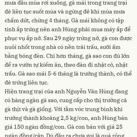
mưa đầu mùa rơi xuống, gà mái trong trang trại
đẻ liên tục suốt mùa và ngừng đẻ khi mùa mưa
chấm dứt, chừng 4 tháng. Gà mái không có tập
tính ấp trứng nên anh Hùng phải mua máy ấp để
phục vụ ấp nở. Sau 29 ngày trứng nở, gà con được
nuôi nhốt trong nhà có nền trải trấu, sưởi ấm
bằng bóng đèn. Chỉ hơn tháng, gà sao con đủ lớn
để ra vườn tự kiếm ăn, theo đàn đi nhặt cỏ, nhặt
trấu. Gà sao mái 5-6 tháng là trưởng thành, có thể
đẻ trứng liên tục.
Hiện trang trại của anh Nguyễn Văn Hùng đang
có hàng ngàn gà sao, cung cấp cho thị trường cả
gà thịt và gà giống. Với tầm vóc trung bình khi
trưởng thành khoảng 2,5 kg/con, anh Hùng bán
giá 150 ngàn đồng/con. Gà con bán với giá 25
ngàn đồng/cặp. Dù đầu ra chưa gọi là quá rộng