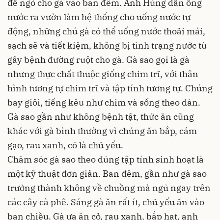
để ngỏ cho gà vào ban đêm. Anh Hùng dẫn ống
nước ra vườn làm hệ thống cho uống nước tự
động, những chú gà có thể uống nước thoải mái,
sạch sẽ và tiết kiệm, không bị tình trạng nước tù
gây bệnh đường ruột cho gà. Gà sao gọi là gà
nhưng thực chất thuộc giống chim trĩ, với thân
hình tương tự chim trĩ và tập tính tương tự. Chúng
bay giỏi, tiếng kêu như chim và sống theo đàn.
Gà sao gần như không bệnh tật, thức ăn cũng
khác với gà bình thường vì chúng ăn bắp, cám
gạo, rau xanh, cỏ là chủ yếu.
Chăm sóc gà sao theo đúng tập tính sinh hoạt là
một kỹ thuật đơn giản. Ban đêm, gần như gà sao
trưởng thành không về chuồng mà ngủ ngay trên
các cây cà phê. Sáng gà ăn rất ít, chủ yếu ăn vào
ban chiều. Gà ưa ăn cỏ, rau xanh, bắp hạt, anh