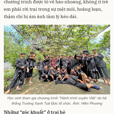
chương trình được tô vẽ hào nhoáng, không ít trẻ
em phải rời trại trong sự mệt mỏi, hoảng loạn,
thậm chí bị ám ảnh tâm lý kéo dài.
Học sinh tham gia chương trình “Hành trình xuyên Việt” do hệ
thống Trường Xanh Tuệ Đức tổ chức. Ả
nh: Hiền Phương
Những “góc khuất” ở trại hè