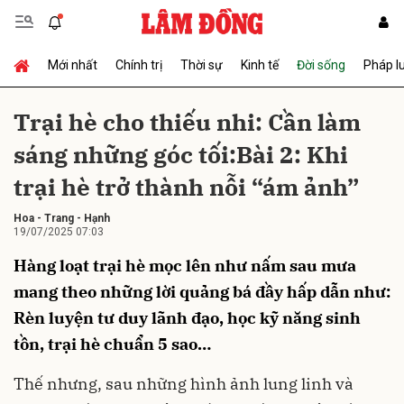
Mới nhất
Chính trị
Thời sự
Kinh tế
Đời sống
Pháp l
Gửi bình luận
Trại hè cho thiếu nhi: Cần làm
sáng những góc tối:Bài 2: Khi
trại hè trở thành nỗi “ám ảnh”
Hoa
-
Trang
-
Hạnh
19/07/2025 07:03
Hàng loạt trại hè mọc lên như nấm sau mưa
Hủy
Gửi
mang theo những lời quảng bá đầy hấp dẫn như:
Rèn luyện tư duy lãnh đạo, học kỹ năng sinh
tồn, trại hè chuẩn 5 sao…
Thế nhưng, sau những hình ảnh lung linh và