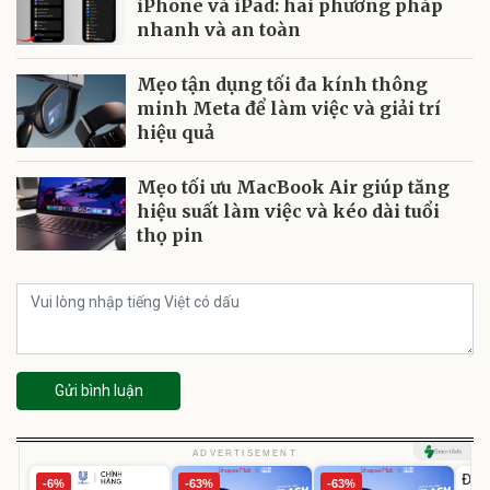
iPhone và iPad: hai phương pháp
nhanh và an toàn
Mẹo tận dụng tối đa kính thông
minh Meta để làm việc và giải trí
hiệu quả
Mẹo tối ưu MacBook Air giúp tăng
hiệu suất làm việc và kéo dài tuổi
thọ pin
Gửi bình luận
U
ADVERTISEMENT
Đai 
-6%
-63%
-63%