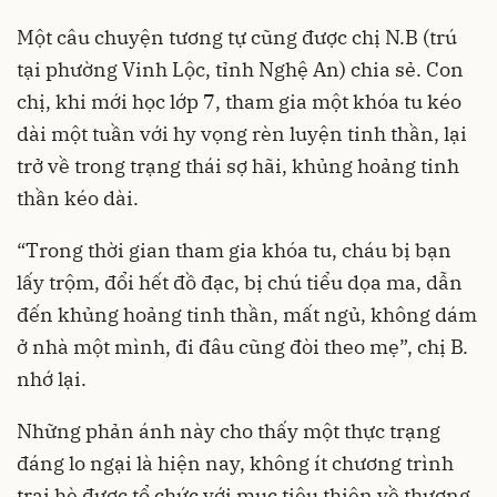
Một câu chuyện tương tự cũng được chị N.B (trú
tại phường Vinh Lộc, tỉnh Nghệ An) chia sẻ. Con
chị, khi mới học lớp 7, tham gia một khóa tu kéo
dài một tuần với hy vọng rèn luyện tinh thần, lại
trở về trong trạng thái sợ hãi, khủng hoảng tinh
thần kéo dài.
“Trong thời gian tham gia khóa tu, cháu bị bạn
lấy trộm, đổi hết đồ đạc, bị chú tiểu dọa ma, dẫn
đến khủng hoảng tinh thần, mất ngủ, không dám
ở nhà một mình, đi đâu cũng đòi theo mẹ”, chị B.
nhớ lại.
Những phản ánh này cho thấy một thực trạng
đáng lo ngại là hiện nay, không ít chương trình
trại hè được tổ chức với mục tiêu thiên về thương