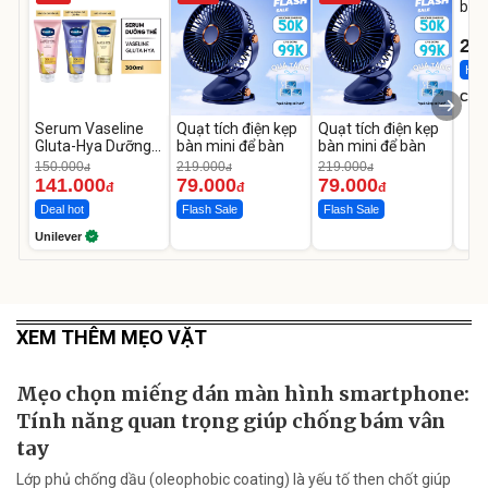
bé 
1-9 
22
Hot 
Cecil
Serum Vaseline
Quạt tích điện kẹp
Quạt tích điện kẹp
Gluta-Hya Dưỡng
bàn mini để bàn
bàn mini để bàn
Da Sáng Mịn Sau 7
150.000
219.000
219.000
đ
đ
đ
Ngày
141.000
79.000
79.000
đ
đ
đ
Deal hot
Flash Sale
Flash Sale
Unilever
XEM THÊM MẸO VẶT
Mẹo chọn miếng dán màn hình smartphone:
Tính năng quan trọng giúp chống bám vân
tay
Lớp phủ chống dầu (oleophobic coating) là yếu tố then chốt giúp