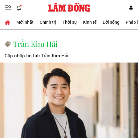
Mới nhất
Chính trị
Thời sự
Kinh tế
Đời sống
Pháp 
Trần Kim Hải
Cập nhập tin tức Trần Kim Hải