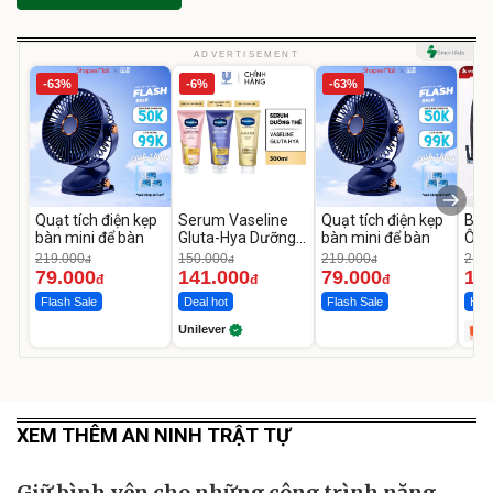
ADVERTISEMENT
-63%
-6%
-63%
Quạt tích điện kẹp
Serum Vaseline
Quạt tích điện kẹp
Bơm
bàn mini để bàn
Gluta-Hya Dưỡng
bàn mini để bàn
Ô T
Da Sáng Mịn Sau 7
MED
219.000
150.000
219.000
2.69
đ
đ
đ
Ngày
12.
79.000
141.000
79.000
1.
đ
đ
đ
Flash Sale
Deal hot
Flash Sale
Hot 
Unilever
XEM THÊM AN NINH TRẬT TỰ
Giữ bình yên cho những công trình năng