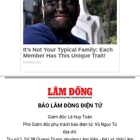
BÁO LÂM ĐỒNG ĐIỆN TỬ
Giám đốc: Lê Huy Toàn
Phó Giám đốc phụ trách báo điện tử: Vũ Ngọc Tú
Địa chỉ:
Trụ sở 1: Số 38 Quang Trung, phường Lâm Viên - Đà Lạt, tỉnh Lâm