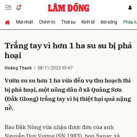
Mới nhất
Chính trị
Thời sự
Kinh tế
Đời sống
Pháp l
Gửi bình luận
Trắng tay vì hơn 1 ha su su bị phá
hoại
Hoàng Thanh
08/11/2023 05:47
Vườn su su hơn 1 ha vừa đến vụ thu hoạch thì
bị phá hoại, một nông dân ở xã Quảng Sơn
Hủy
Gửi
(Đắk Glong) trắng tay vì bị thiệt hại quá nặng
nề.
Báo Đắk Nông vừa nhận được đơn của anh
Nguyễn Duy Vương (SN 1983), bon Sanar, xã