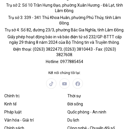
Trụ sở 2: Số 10 Trần Hưng Đạo, phường Xuân Hương - Đà Lạt, tỉnh
Lâm Đồng.
Trụ sở 3: 339 - 341 Thủ Khoa Huân, phường Phú Thủy, tỉnh Lâm
Đồng.
Trụ sở 4: Số 82, đường 23/3, phường Bắc Gia Nghĩa, tỉnh Lâm Đồng.
Giấy phép hoạt động báo in và báo điện tử số 232/GP-BTTT cấp
ngày 29 tháng 8 năm 2024 của Bộ Thông tin và Truyền thông.
Điện thoại: (0263) 3822473; (0263) 3810443 - Fax: (0263)
3827608.
Hotline: 0977885454
Kết nối chúng tôi tại:
Chính trị
Thời sự
Kinh tế
Đời sống
Pháp luật
Quốc phòng - An ninh
Văn hóa - Giải trí
Du lịch
Chính sách
Công nghệ - Chuyển đổi số