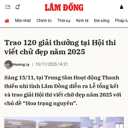
Mới nhất
Chính trị
Thời sự
Kinh tế
Đời sống
Pháp l
Gửi bình luận
Trao 120 giải thưởng tại Hội thi
viết chữ đẹp năm 2025
15/11/2025 14:21
Hương Ly
Sáng 15/11, tại Trung tâm Hoạt động Thanh
thiếu nhi tỉnh Lâm Đồng diễn ra Lễ tổng kết
Hủy
Gửi
và trao giải Hội thi viết chữ đẹp năm 2025 với
chủ đề “Hoa trạng nguyên”.