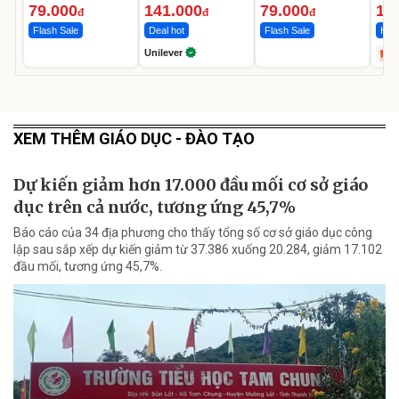
Ngày
12.
79.000
141.000
79.000
1.
đ
đ
đ
Flash Sale
Deal hot
Flash Sale
Hot 
Unilever
XEM THÊM GIÁO DỤC - ĐÀO TẠO
Dự kiến giảm hơn 17.000 đầu mối cơ sở giáo
dục trên cả nước, tương ứng 45,7%
Báo cáo của 34 địa phương cho thấy tổng số cơ sở giáo dục công
lập sau sắp xếp dự kiến giảm từ 37.386 xuống 20.284, giảm 17.102
đầu mối, tương ứng 45,7%.