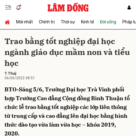
Mới nhất
Chính trị
Thời sự
Kinh tế
Đời sống
Pháp l
Gửi bình luận
Trao bằng tốt nghiệp đại học
ngành giáo dục mầm non và tiểu
học
T.Thuỷ
06/06/2022 08:51
BTO-Sáng 5/6, Trường Đại học Trà Vinh phối
Hủy
Gửi
hợp Trường Cao đẳng Cộng đồng Bình Thuận tổ
chức lễ trao bằng tốt nghiệp các lớp liên thông
từ trung cấp và cao đẳng lên đại học bằng hình
thức đào tạo vừa làm vừa học – khóa 2019,
2020.