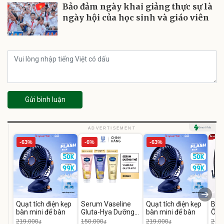
Bảo đảm ngày khai giảng thực sự là
ngày hội của học sinh và giáo viên
Gửi bình luận
ADVERTISEMENT
-63%
-6%
-63%
Quạt tích điện kẹp
Serum Vaseline
Quạt tích điện kẹp
Bơm
bàn mini để bàn
Gluta-Hya Dưỡng
bàn mini để bàn
Ô T
Da Sáng Mịn Sau 7
MED
219.000
150.000
219.000
2.69
đ
đ
đ