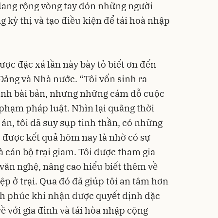
dang rộng vòng tay đón những người
ng
kỳ thị và tạo điều kiện để tái hoà nhập
ợc đặc xá lần này bày tỏ biết ơn đến
ảng và Nhà nước. “Tôi vốn sinh ra
hành bài bản, nhưng những cám dỗ cuộc
 phạm pháp luật. Nhìn lại quãng thời
án, tôi đã suy sụp tinh thần, có những
 được kết quả hôm nay là nhờ có sự
 cán bộ trại giam. Tôi được tham gia
 văn nghệ, nâng cao hiểu biết thêm về
ệp ở trại. Qua đó đã giúp tôi an tâm hơn
nh phúc khi nhận được quyết định đặc
về với gia đình và tái hòa nhập cộng