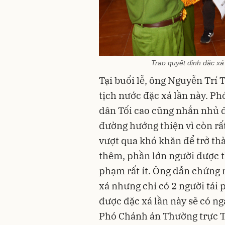
Trao quyết định đặc x
Tại buổi lễ, ông Nguyễn Trí
tịch nước đặc xá lần này.
P
h
dân Tối cao cũng nhắn nhủ đ
đường hướng thiện vì còn rấ
vượt qua khó khăn để trở th
thêm,
phần lớn người được th
phạm rất ít
.
Ông
dẫn chứng 
xá
nhưng chỉ có 2 người tái
được đặc xá lần này
s
ẽ có ng
P
hó Chánh án Thường trực 