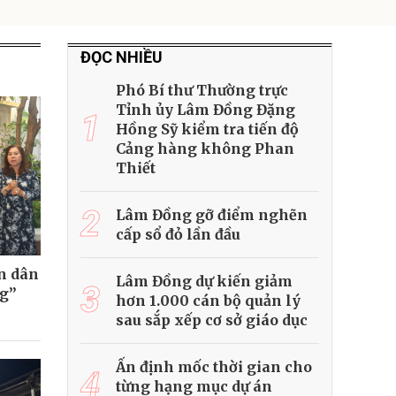
ĐỌC NHIỀU
Phó Bí thư Thường trực
Tỉnh ủy Lâm Đồng Đặng
1
Hồng Sỹ kiểm tra tiến độ
Cảng hàng không Phan
Thiết
2
Lâm Đồng gỡ điểm nghẽn
cấp sổ đỏ lần đầu
n dân
Lâm Đồng dự kiến giảm
3
ng”
hơn 1.000 cán bộ quản lý
sau sắp xếp cơ sở giáo dục
Ấn định mốc thời gian cho
4
từng hạng mục dự án