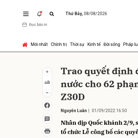
Thứ Bảy,
08/08/2026
Đọc báo in
Gửi 
Mới nhất
Chính trị
Thời sự
Kinh tế
Đời sống
Pháp lu
Trao quyết định 
nước cho 62 phạm
Z30D
Nguyễn Luân
|
01/09/2022 16:50
Nhân dịp Quốc khánh 2/9, s
tổ chức Lễ công bố các quy