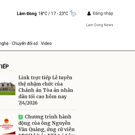
Đăng nhập
Lâm Đồng
18°C
/ 17 - 23°C
Lam Dong News
nghệ - Chuyển đổi số
Video
IẾP
Link trực tiếp Lễ tuyên
thệ nhậm chức của
Chánh án Tòa án nhân
dân tối cao hôm nay
ửi
7/4/2026
Chương trình hành
động của ông Nguyễn
Văn Quảng, ứng cử viên