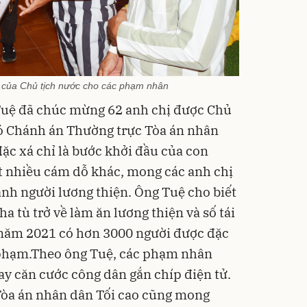
á của Chủ tịch nước cho các phạm nhân
 Tuệ đã chúc mừng 62 anh chị được Chủ
ó Chánh án Thường trực Tòa án nhân
ặc xá chỉ là bước khởi đầu của con
t nhiều cám dỗ khác, mong các anh chị
ành người lương thiện
.
Ô
ng Tuệ cho biết
a tù trở về làm ăn lương thiện và số tái
n
ăm 2021 có hơn 3000 người được
đặc
 phạm
.
Theo ông Tuệ, c
ác phạm nhân
ay
căn
cước công dân
gắn chíp điện tử
.
Tòa án nhân dân Tối cao cũng mong