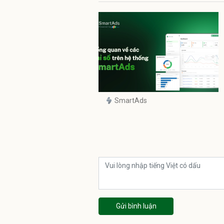
SmartAds
Gửi bình luận