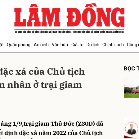
bình luận
ật
Quốc phòng - An ninh
Văn hóa - Giải trí
Du lịch
Chính sách
Công 
đặc xá của Chủ tịch
ĐỌC T
 nhân ở trại giam
Hủy
G
áng 1/9,trại giam Thủ Đức (Z30D) đã
ết định đặc xá năm 2022 của Chủ tịch