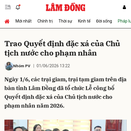
Mới nhất
Chính trị
Thời sự
Kinh tế
Đời sống
Pháp l
Gửi bình luận
Trao Quyết định đặc xá của Chủ
tịch nước cho phạm nhân
01/06/2026 13:22
Nhóm PV
Ngày 1/6, các trại giam, trại tạm giam trên địa
bàn tỉnh Lâm Đồng đã tổ chức Lễ công bố
Hủy
Gửi
Quyết định đặc xá của Chủ tịch nước cho
phạm nhân năm 2026.