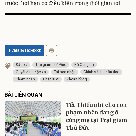
trước thời hạn có điều kiện trong thời gian tới.
Chia sẻ Facebook
Đặc xá
Trại giam Thủ Đức
Bộ Công an
Quyết định đặc xá
Tái hòa nhập
Chính sách nhân đạo
Phạm nhân
Pháp luật
Khoan hồng
BÀI LIÊN QUAN
Tết Thiếu nhi cho con
phạm nhân đang ở
cùng mẹ tại Trại giam
Thủ Đức