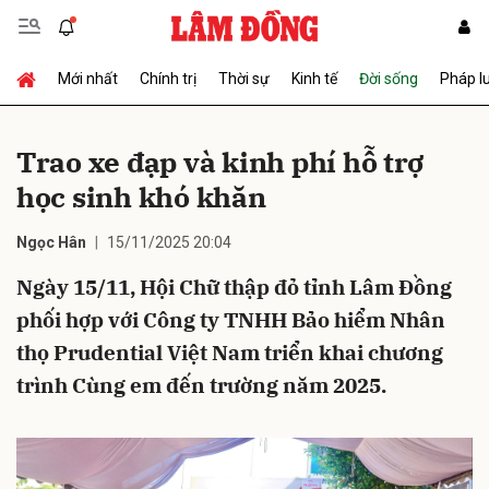
Mới nhất
Chính trị
Thời sự
Kinh tế
Đời sống
Pháp l
Gửi bình luận
Trao xe đạp và kinh phí hỗ trợ
học sinh khó khăn
Ngọc Hân
15/11/2025 20:04
Ngày 15/11, Hội Chữ thập đỏ tỉnh Lâm Đồng
phối hợp với Công ty TNHH Bảo hiểm Nhân
Hủy
Gửi
thọ Prudential Việt Nam triển khai chương
trình Cùng em đến trường năm 2025.