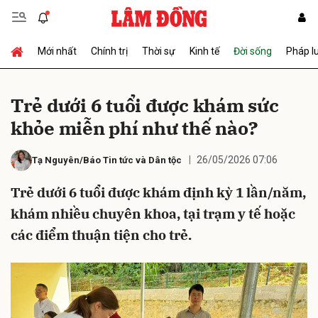
Mới nhất
Chính trị
Thời sự
Kinh tế
Đời sống
Pháp l
Gửi bình luận
Trẻ dưới 6 tuổi được khám sức
khỏe miễn phí như thế nào?
26/05/2026 07:06
Tạ Nguyên/Báo Tin tức và Dân tộc
Trẻ dưới 6 tuổi được khám định kỳ 1 lần/năm,
khám nhiều chuyên khoa, tại trạm y tế hoặc
Hủy
Gửi
các điểm thuận tiện cho trẻ.