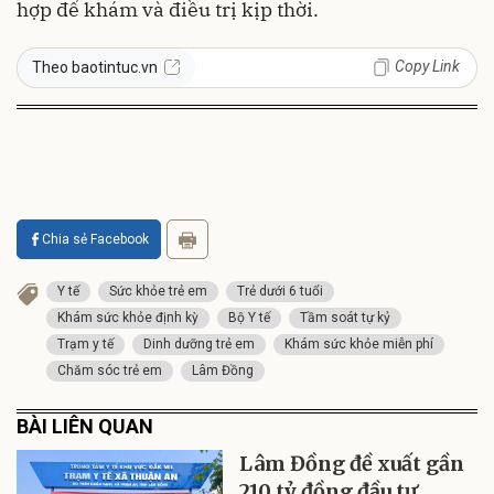
hợp để khám và điều trị kịp thời.
Copy Link
Theo baotintuc.vn
Chia sẻ Facebook
Y tế
Sức khỏe trẻ em
Trẻ dưới 6 tuổi
Khám sức khỏe định kỳ
Bộ Y tế
Tầm soát tự kỷ
Trạm y tế
Dinh dưỡng trẻ em
Khám sức khỏe miễn phí
Chăm sóc trẻ em
Lâm Đồng
BÀI LIÊN QUAN
Lâm Đồng đề xuất gần
210 tỷ đồng đầu tư,