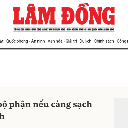
bình luận
ật
Quốc phòng - An ninh
Văn hóa - Giải trí
Du lịch
Chính sách
Công 
Hủy
G
 bộ phận nếu càng sạch
ĐỌC T
nh