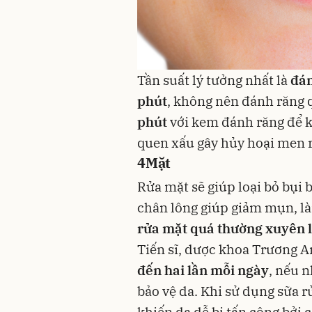
Tần suất lý tưởng nhất là
đán
phút
, không nên đánh răng
phút
với
kem đánh răng
để k
quen xấu gây hủy hoại men 
4
Mặt
Rửa mặt sẽ giúp loại bỏ bụi 
chân lông giúp giảm mụn, là
rửa mặt quá thường xuyên lạ
Tiến sĩ, dược khoa Trương A
đến hai lần mỗi ngày
, nếu 
bảo vệ da. Khi sử dụng
sữa r