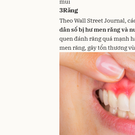
mũi
3
Răng
Theo Wall Street Journal, cá
dân số bị hư men răng và n
quen đánh răng quá mạnh ha
men răng, gây tổn thương vù