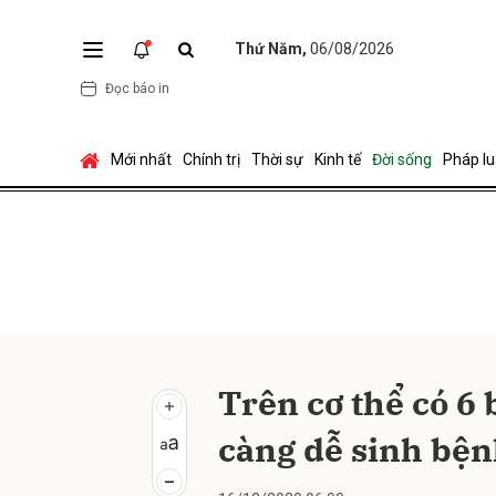
Thứ Năm,
06/08/2026
Đọc báo in
Gửi 
Mới nhất
Chính trị
Thời sự
Kinh tế
Đời sống
Pháp lu
Trên cơ thể có 6
càng dễ sinh bệ