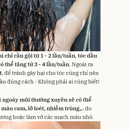
ì chỉ cần gội từ 1 - 2 lần/tuần
,
tóc dầu
ó thể tăng từ 3 - 4 lần/tuần
. Ngoài ra
t
, để tránh gây hại cho tóc cũng chỉ nên
ầu đúng cách - Không phải ai cũng biết!
i
ngoáy mũi thường xuyên sẽ có thể
máu cam, lở loét, nhiễm trùng,..
do
thương hoặc làm vỡ các mạch máu nhỏ.