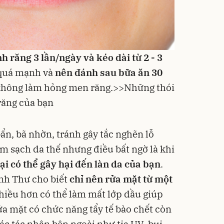
h răng 3 lần/ngày và kéo dài từ 2 - 3
 quá mạnh và
nên đánh sau bữa ăn 30
hông làm hỏng men răng.>>
Những thói
răng của bạn
bẩn, bã nhờn, tránh gây tắc nghẽn lỗ
m sạch da thế nhưng điều bất ngờ là khi
i có thể gây hại đến làn da của bạn
.
nh Thư cho biết
chỉ nên rửa mặt từ một
nhiều hơn có thể làm mất lớp dầu giúp
ửa mặt
có chức năng tẩy tế bào chết còn