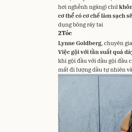
hơi nghễnh ngãng) chứ
khôn
cơ thể có cơ chế làm sạch sẽ
dụng bông ráy tai
2
Tóc
Lynne Goldberg
, chuyên gi
Việc gội với tần suất quá d
khi gội đầu với
dầu gội đầu
c
mất đi lượng dầu tự nhiên và