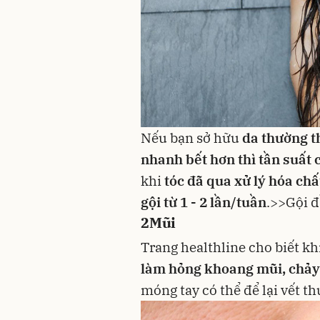
Nếu bạn sở hữu
da thường th
nhanh bết hơn thì tần suất c
khi
tóc đã qua xử lý hóa chấ
gội từ 1 - 2 lần/tuần
.>>
Gội đ
2
Mũi
Trang healthline cho biết kh
làm hỏng khoang mũi, chảy 
móng tay có thể để lại vết 