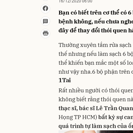
16/12/2020 06:00
Bạn có biết trên cơ thể có 
bệnh không, nếu chưa nghe 
đây để thay đổi thói quen 
Thường xuyên tắm rửa sạch sẽ
thế nhưng nếu làm sạch 6 b
thể khiến bạn mắc một số loạ
như vậy nha.6 bộ phận trên 
1
Tai
Rất nhiều người có thói quen
không biết rằng thói quen n
thạc sĩ, bác sĩ Lê Trần Qua
Họng TP HCM)
bất kỳ sự can
quá trình tự làm sạch của ố